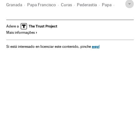
Granada
Papa Francisco
Curas
Pederastia
Papa
Andaluzia
Clero
Espanha
Delitos sexuais
Igreja católica
Delitos
Cristianismo
Religião
Justiça
Adere a
Mais informações
aquí
Si está interesado en licenciar este contenido, pinche