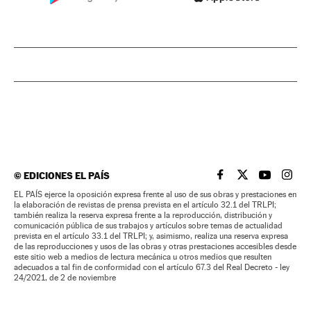
©
EDICIONES EL PAÍS
EL PAÍS BRASIL EN
EL PAÍS BRASI
EL PAÍS B
EL PA
EL PAÍS ejerce la oposición expresa frente al uso de sus obras y prestaciones en
la elaboración de revistas de prensa prevista en el artículo 32.1 del TRLPI;
también realiza la reserva expresa frente a la reproducción, distribución y
comunicación pública de sus trabajos y artículos sobre temas de actualidad
prevista en el artículo 33.1 del TRLPI; y, asimismo, realiza una reserva expresa
de las reproducciones y usos de las obras y otras prestaciones accesibles desde
este sitio web a medios de lectura mecánica u otros medios que resulten
adecuados a tal fin de conformidad con el artículo 67.3 del Real Decreto - ley
24/2021, de 2 de noviembre