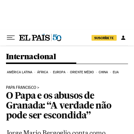
Pular para o conteúdo
SUSCRÍBETE
Internacional
AMÉRICA LATINA
ÁFRICA
EUROPA
ORIENTE MÉDIO
CHINA
EUA
PAPA FRANCISCO
O Papa e os abusos de
Granada: “A verdade não
pode ser escondida”
Jorge Mario Bergoglio conta como