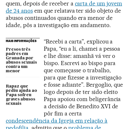
quem, depois de receber a
carta de um jovem
de 24 anos
em que relatava ter sido objeto de
abusos continuados quando era menor de
idade, pôs a investigação em andamento.
“Recebi a carta”, explicou a
MAIS INFORMAÇÕES
Papa, “eu a li, chamei a pessoa
Presos três
padres em
e lhe disse: amanhã vá ver o
Granada por
bispo. Escrevi ao bispo para
abusos sexuais
contra um
que começasse o trabalho,
menor
para que fizesse a investigação
e fosse adiante”. Bergoglio, que
Rapaz que
logo depois de ter sido eleito
pediu ajuda ao
Papa sofreu
Papa apoiou com beligerância
graves abusos
sexuais
a decisão de Benedito XVI de
pôr fim a certa
condescendência da Igreja em relação à
pedofilia
, admitiu que o
problema de