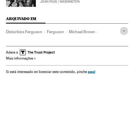
JOAN FAUS
| WASHINGTON
ARQUIVADO EM
Distúrbios Ferguson
Ferguson
Michael Brown
Distúrbios raciais
Desigualdade social
Afro-Americanos
Distúrbios
Violência racial
Missouri
Adere a
Mais informações
Afrodescendientes
Estados Unidos
Conflitos raciais
Violência
Racismo
América do Norte
Negros
aquí
Si está interesado en licenciar este contenido, pinche
Discriminação
Grupos sociais
Delitos ódio
Acontecimentos
Preconceitos
Conflitos
Delitos
América
Justiça