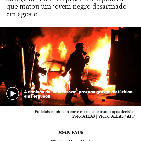
que matou um jovem negro desarmado
em agosto
A decisão do ‘caso Brown’ provoca graves distúrbios
em Ferguson
Policiais caminham entre carros queimados após decisão.
Foto:
ATLAS
|
Vídeo:
ATLAS / AFP
JOAN FAUS