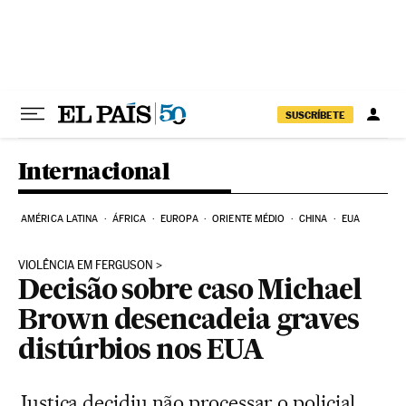
Pular para o conteúdo
SUSCRÍBETE
Internacional
AMÉRICA LATINA
ÁFRICA
EUROPA
ORIENTE MÉDIO
CHINA
EUA
VIOLÊNCIA EM FERGUSON
Decisão sobre caso Michael
Brown desencadeia graves
distúrbios nos EUA
Justiça decidiu não processar o policial