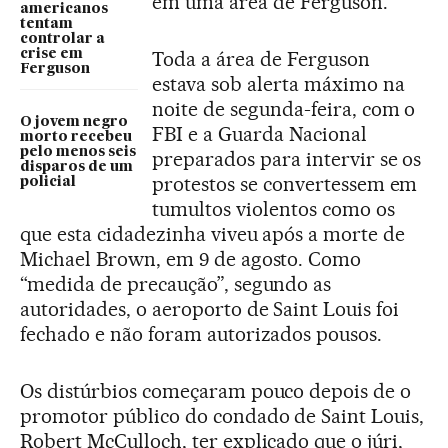
em uma área de Ferguson.
americanos
tentam
controlar a
crise em
Toda a área de Ferguson
Ferguson
estava sob alerta máximo na
noite de segunda-feira, com o
O jovem negro
FBI e a Guarda Nacional
morto recebeu
pelo menos seis
preparados para intervir se os
disparos de um
protestos se convertessem em
policial
tumultos violentos como os
que esta cidadezinha viveu após a morte de
Michael Brown, em 9 de agosto. Como
“medida de precaução”, segundo as
autoridades, o aeroporto de Saint Louis foi
fechado e não foram autorizados pousos.
Os distúrbios começaram pouco depois de o
promotor público do condado de Saint Louis,
Robert McCulloch, ter explicado que o júri,