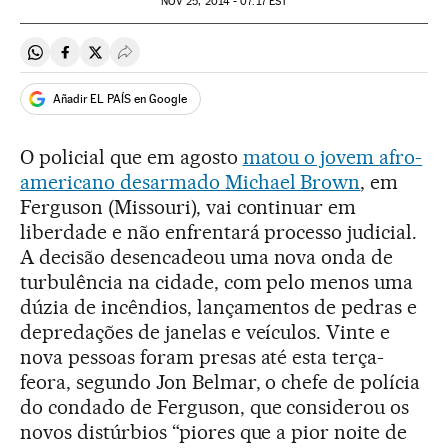
NOV
25, 2014 - 07:17
EST
Compartir en Whatsapp
Compartir en Facebook
Compartir en Twitter
Desplegar Redes Sociales
Añadir EL PAÍS en Google
O policial que em agosto
matou o jovem afro-
americano desarmado Michael Brown
, em
Ferguson (Missouri), vai continuar em
liberdade e não enfrentará processo judicial.
A decisão desencadeou uma nova onda de
turbulência na cidade, com pelo menos uma
dúzia de incêndios, lançamentos de pedras e
depredações de janelas e veículos. Vinte e
nova pessoas foram presas até esta terça-
feora, segundo Jon Belmar, o chefe de polícia
do condado de Ferguson, que considerou os
novos distúrbios “piores que a pior noite de