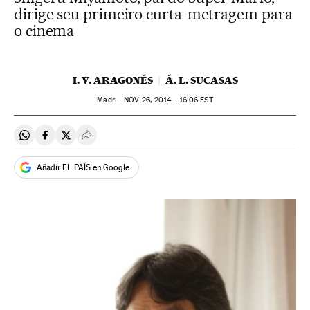
dirige seu primeiro curta-metragem para
o cinema
I. V. ARAGONÉS
Á. L. SUCASAS
Madri -
NOV
26, 2014 - 16:06
EST
Compartir en Whatsapp
Compartir en Facebook
Compartir en Twitter
Desplegar Redes Sociales
Añadir EL PAÍS en Google