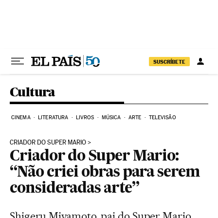
Pular para o conteúdo
SUSCRÍBETE
Cultura
CINEMA
LITERATURA
LIVROS
MÚSICA
ARTE
TELEVISÃO
CRIADOR DO SUPER MARIO
Criador do Super Mario:
“Não criei obras para serem
consideradas arte”
Shigeru Miyamoto, pai do Super Mario,