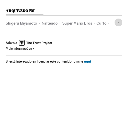
ARQUIVADO EM
Shigeru Miyamoto
Nintendo
Super Mario Bros
Curto
Videojuegos plataformas
Cinema
Tecnologia
Empresas
Economia
Ciência
Consoles
Hardware
Adere a
Mais informações
Géneros videojuegos
Plataformas videojuegos
Video games
Lazer
Informática
Estilo vida
Indústria
aquí
Si está interesado en licenciar este contenido, pinche