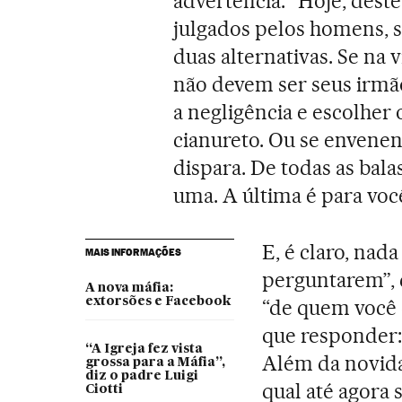
advertência: “Hoje, des
julgados pelos homens, 
duas alternativas. Se na
não devem ser seus irmã
a negligência e escolher
cianureto. Ou se envene
dispara. De todas as bal
uma. A última é para voc
E, é claro, nada
MAIS INFORMAÇÕES
perguntarem”, 
A nova máfia:
extorsões e Facebook
“de quem você é
que responder: 
“A Igreja fez vista
Além da novida
grossa para a Máfia”,
diz o padre Luigi
qual até agora 
Ciotti