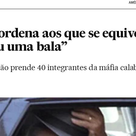
AMÉ
ordena aos que se equi
u uma bala”
ão prende 40 integrantes da máfia calab