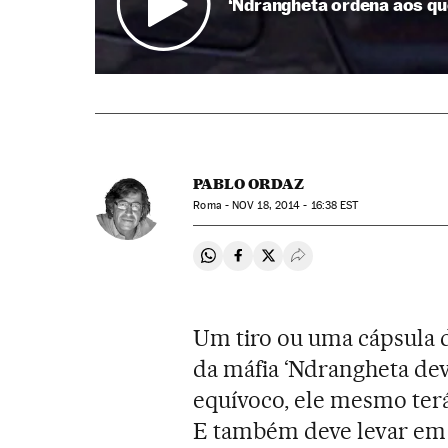
‘Ndrangheta ordena aos qu
PABLO ORDAZ
Roma -
NOV
18, 2014 - 16:38
EST
Compartir en Whatsapp
Compartir en Facebook
Compartir en Twitter
Desplegar Redes Soci
Um tiro ou uma cápsula 
da máfia ‘Ndrangheta de
equívoco, ele mesmo terá
E também deve levar em c