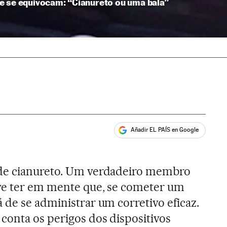
e se equivocam: “Cianureto ou uma bala”
Añadir EL PAÍS en Google
ales
de cianureto. Um verdadeiro membro
ve ter em mente que, se cometer um
 de se administrar um corretivo eficaz.
onta os perigos dos dispositivos