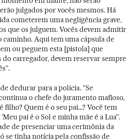
te momento em diante, não serão
serão julgados por vocês mesmos. Há
 vida cometerem uma negligência grave,
os que os julguem. Vocês devem admitir
 o caminho. Aqui tem uma cápsula de
nem ou peguem esta [pistola] que
as do carregador, devem reservar sempre
ês”.
 de dedurar para a polícia. “Se
continua o chefe do juramento mafioso,
 filho? Quem é o seu pai...? Você tem
‘Meu pai é o Sol e minha mãe é a Lua”.
de de presenciar uma cerimônia da
só se tinha notícia pela confissão de