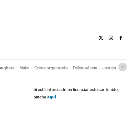
a
Internacional El Pa
Internacional
Internac
angheta
Máfia
Crime organizado
Delinquência
Justiça
Si está interesado en licenciar este contenido,
aquí
pinche