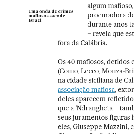
algum mafioso,
Uma onda de crimes
procuradora de
mafiosos sacode
Israel
durante anos t
– revela que es
fora da Calábria.
Os 40 mafiosos, detidos 
(Como, Lecco, Monza-Br
na cidade siciliana de Ca
associação mafiosa
, exto
deles aparecem refletido
que a ‘Ndrangheta – tam
seus juramentos figuras h
eles, Giuseppe Mazzini, c