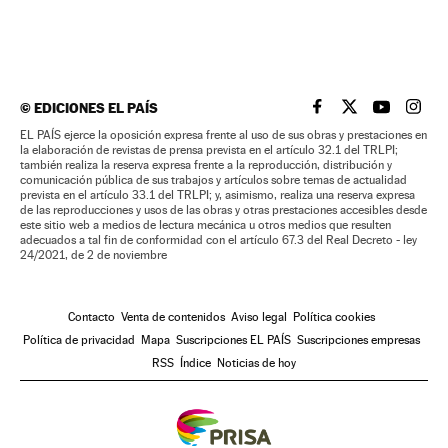
©
EDICIONES EL PAÍS
EL PAÍS BRASIL EN
EL PAÍS BRASI
EL PAÍS B
EL PA
EL PAÍS ejerce la oposición expresa frente al uso de sus obras y prestaciones en
la elaboración de revistas de prensa prevista en el artículo 32.1 del TRLPI;
también realiza la reserva expresa frente a la reproducción, distribución y
comunicación pública de sus trabajos y artículos sobre temas de actualidad
prevista en el artículo 33.1 del TRLPI; y, asimismo, realiza una reserva expresa
de las reproducciones y usos de las obras y otras prestaciones accesibles desde
este sitio web a medios de lectura mecánica u otros medios que resulten
adecuados a tal fin de conformidad con el artículo 67.3 del Real Decreto - ley
24/2021, de 2 de noviembre
Contacto
Venta de contenidos
Aviso legal
Política cookies
Política de privacidad
Mapa
Suscripciones EL PAÍS
Suscripciones empresas
RSS
Índice
Noticias de hoy