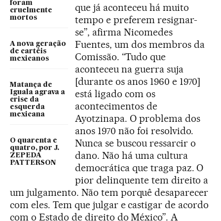
foram
que já aconteceu há muito
cruelmente
tempo e preferem resignar-
mortos
se”, afirma Nicomedes
Fuentes, um dos membros da
A nova geração
de cartéis
Comissão. “Tudo que
mexicanos
aconteceu na guerra suja
[durante os anos 1960 e 1970]
Matança de
está ligado com os
Iguala agrava a
crise da
acontecimentos de
esquerda
mexicana
Ayotzinapa. O problema dos
anos 1970 não foi resolvido.
O quarenta e
Nunca se buscou ressarcir o
quatro, por J.
dano. Não há uma cultura
ZEPEDA
PATTERSON
democrática que traga paz. O
pior delinquente tem direito a
um julgamento. Não tem porquê desaparecer
com eles. Tem que julgar e castigar de acordo
com o Estado de direito do México”. A