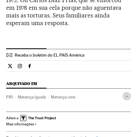
1972. Ou Carlos Díaz Frías, que se enforcou
em 1978 em sua cela porque não aguentava
mais as torturas. Seus familiares ainda
esperam uma resposta.
Receba o boletim do EL PAÍS América
Internacional El País Brasil en Twitter
Internacional El País Brasil en Instagram
Internacional El País Brasil en Facebook
ARQUIVADO EM
PRI
Matança Iguala
Matança civis
Protestos estudantis
Iguala
Repressão política
Ônus policiais
Movimento estudantil
Guerrero
Adere a
Mais informações
Pessoas desaparecidas
México
Ação policial