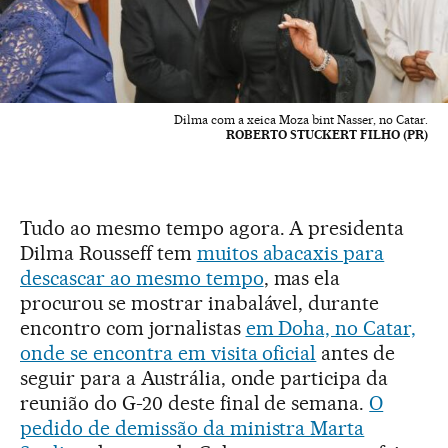
Dilma com a xeica Moza bint Nasser, no Catar.
ROBERTO STUCKERT FILHO (PR)
Tudo ao mesmo tempo agora. A presidenta
Dilma Rousseff tem
muitos abacaxis para
descascar ao mesmo tempo
, mas ela
procurou se mostrar inabalável, durante
encontro com jornalistas
em Doha, no Catar,
onde se encontra em visita oficial
antes de
seguir para a Austrália, onde participa da
reunião do G-20 deste final de semana.
O
pedido de demissão da ministra Marta