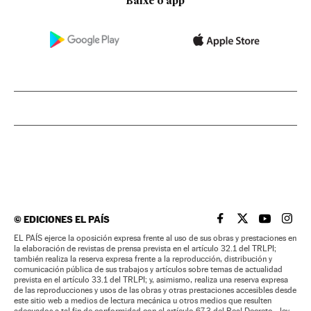
Baixe o app
©
EDICIONES EL PAÍS
EL PAÍS BRASIL EN
EL PAÍS BRASI
EL PAÍS B
EL PA
EL PAÍS ejerce la oposición expresa frente al uso de sus obras y prestaciones en
la elaboración de revistas de prensa prevista en el artículo 32.1 del TRLPI;
también realiza la reserva expresa frente a la reproducción, distribución y
comunicación pública de sus trabajos y artículos sobre temas de actualidad
prevista en el artículo 33.1 del TRLPI; y, asimismo, realiza una reserva expresa
de las reproducciones y usos de las obras y otras prestaciones accesibles desde
este sitio web a medios de lectura mecánica u otros medios que resulten
adecuados a tal fin de conformidad con el artículo 67.3 del Real Decreto - ley