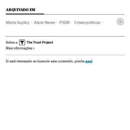
ARQUIVADO EM
Marta Suplicy
Aécio Neves
PSDB
Crises políticas
Dilma Rousseff
PT
G-20
Presidente Brasil
Cúpulas internacionais
Presidência Brasil
Brasil
Adere a
Mais informações
Relações internacionais
Partidos políticos
Governo Brasil
América do Sul
América Latina
aquí
Si está interesado en licenciar este contenido, pinche
Conflitos políticos
Governo
América
Organizações internacionais
Administração Estado
Política
Relações exteriores
Economia
Administração pública