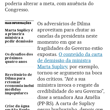
poderia alterar a meta, com anuência do
Congresso.
Os adversários de Dilma
MAIS INFORMAÇÕES
aproveitam para chutar as
Marta Suplicy é
a primeira
canelas da presidenta neste
ministra a
momento em que as
pedir demissão
fragilidades do Governo estão
expostas.
O conteúdo da carta
Os desafios dos
próximos
de demissão da ministra
quatro anos
Marta Suplicy
, por exemplo,
tornou-se argumento na boca
Receituário de
dos críticos. “Até a sua
Dilma para
retomar
ministra invoca o resgate da
economia inclui
medidas
credibilidade do seu Governo”,
impopulares
disse a senadora Ana Amélia
(PP-RS). A carta de Suplicy
Crise da água
gerou burburinho, depois que