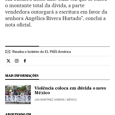
o montante total da dívida, a parte
vendedora outorgará a escritura em favor da
senhora Angélica Rivera Hurtado”, conclui a
nota oficial.
Receba o boletim do EL PAÍS América
Internacional El País Brasil en Twitter
Internacional El País Brasil en Instagram
Internacional El País Brasil en Facebook
MAIS INFORMAÇÕES
Violência coloca em dúvida o novo
México
JAN MARTÍNEZ AHRENS
| MÉXICO
ARQUIVADO EM