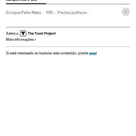
Enrique Peña Nieto
PRI
Pactos políticos
Corrupção política
Partidos políticos
México
Corrupção
América do Norte
América Latina
Adere a
Mais informações
América
Delitos
Política
Justiça
aquí
Si está interesado en licenciar este contenido, pinche