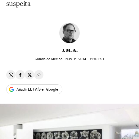
suspeita
J. M. A.
Cidade do México -
NOV
11, 2014 - 11:10
EST
Compartir en Whatsapp
Compartir en Facebook
Compartir en Twitter
Desplegar Redes Sociales
Añadir EL PAÍS en Google