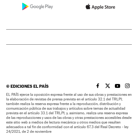
©
EDICIONES EL PAÍS
EL PAÍS BRASIL EN
EL PAÍS BRASI
EL PAÍS B
EL PA
EL PAÍS ejerce la oposición expresa frente al uso de sus obras y prestaciones en
la elaboración de revistas de prensa prevista en el artículo 32.1 del TRLPI;
también realiza la reserva expresa frente a la reproducción, distribución y
comunicación pública de sus trabajos y artículos sobre temas de actualidad
prevista en el artículo 33.1 del TRLPI; y, asimismo, realiza una reserva expresa
de las reproducciones y usos de las obras y otras prestaciones accesibles desde
este sitio web a medios de lectura mecánica u otros medios que resulten
adecuados a tal fin de conformidad con el artículo 67.3 del Real Decreto - ley
24/2021, de 2 de noviembre