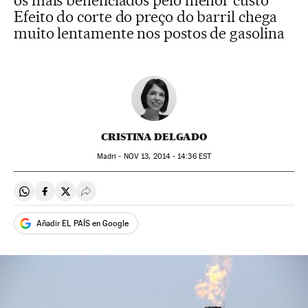
os mais beneficiados pelo menor custo
Efeito do corte do preço do barril chega
muito lentamente nos postos de gasolina
CRISTINA DELGADO
Madri -
NOV
13, 2014 - 14:36
EST
Compartir en Whatsapp
Compartir en Facebook
Compartir en Twitter
Desplegar Redes Sociales
Añadir EL PAÍS en Google