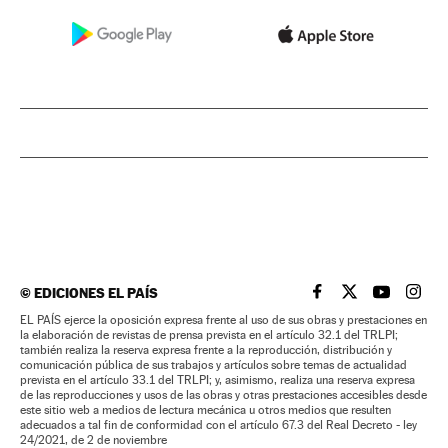
©
EDICIONES EL PAÍS
EL PAÍS BRASIL EN
EL PAÍS BRASI
EL PAÍS B
EL PA
EL PAÍS ejerce la oposición expresa frente al uso de sus obras y prestaciones en
la elaboración de revistas de prensa prevista en el artículo 32.1 del TRLPI;
también realiza la reserva expresa frente a la reproducción, distribución y
comunicación pública de sus trabajos y artículos sobre temas de actualidad
prevista en el artículo 33.1 del TRLPI; y, asimismo, realiza una reserva expresa
de las reproducciones y usos de las obras y otras prestaciones accesibles desde
este sitio web a medios de lectura mecánica u otros medios que resulten
adecuados a tal fin de conformidad con el artículo 67.3 del Real Decreto - ley
24/2021, de 2 de noviembre