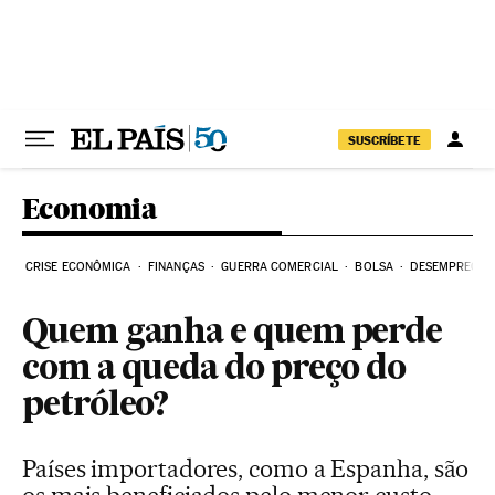
Pular para o conteúdo
SUSCRÍBETE
Economia
CRISE ECONÔMICA
FINANÇAS
GUERRA COMERCIAL
BOLSA
DESEMPREGO
Quem ganha e quem perde
com a queda do preço do
petróleo?
Países importadores, como a Espanha, são