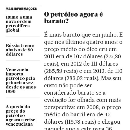
MAIS INFORMAÇÕES
O petróleo agora é
Rumo a uma
barato?
nova ordem
petrolífera
global
É mais barato que em junho. E
que nos últimos quatro anos: o
Rússia treme
preço médio do óleo cru em
abaixo de 80
dólares
2011 era de 107 dólares (275,30
reais), em 2012 de 111 dólares
(285,59 reais) e em 2012, de 110
Venezuela
importa
dólares (283,02 reais). Mas seu
petróleo pela
primeira vez
custo não pode ser
desde os anos
considerado barato se a
1990
evolução for olhada com mais
perspectiva: em 2008, o preço
A queda do
preço do
médio do barril era de 45
petróleo
agrava a crise
dólares (115,78 reais) e chegou
venezuelana
naquele ano a cair para 36