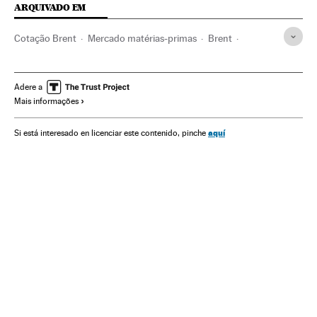
ARQUIVADO EM
Cotação Brent
Mercado matérias-primas
Brent
Petroleiras
Índia
China
Ásia meridional
Mercados financeiros
Espanha
Ásia oriental
Ásia
Adere a
Mais informações
Finanças
Petróleo
Combustíveis fósseis
Combustíveis
Energia não renovável
Fontes energia
aquí
Si está interesado en licenciar este contenido, pinche
Energia
Matérias-primas
Indústria