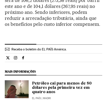
será de 106,2 dólares (273,36 reais) por barril
este ano e de 104,1 dólares (267,95 reais) no
próximo ano. Sendo inferiores, podem
reduzir a arrecadação tributária, ainda que
os benefícios pelo custo inferior compensem.
Receba o boletim do EL PAÍS América.
Economia El País Brasil en Twitter
Economia El País Brasil en Instagram
Economia El País Brasil en Facebook
MAIS INFORMAÇÕES
Petróleo cai para menos de 80
dólares pela primeira vez em
quatro anos
EL PAÍS
| MADRI