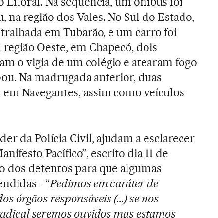
 Litoral. Na sequência, um ônibus foi
na região dos Vales. No Sul do Estado,
etralhada em Tubarão, e um carro foi
região Oeste, em Chapecó, dois
 o vigia de um colégio e atearam fogo
pou. Na madrugada anterior, duas
 em Navegantes, assim como veículos
.
r da Polícia Civil, ajudam a esclarecer
anifesto Pacífico”, escrito dia 11 de
ão dos detentos para que algumas
ndidas - “
Pedimos em caráter de
os órgãos responsáveis (...) se nos
radical seremos ouvidos mas estamos