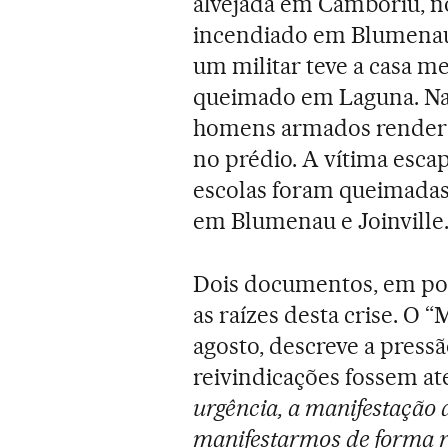
alvejada em Camboriú, no
incendiado em Blumenau, 
um militar teve a casa m
queimado em Laguna. Na 
homens armados renderam
no prédio. A vítima esca
escolas foram queimadas
em Blumenau e Joinville
Dois documentos, em pode
as raízes desta crise. O “M
agosto, descreve a press
reivindicações fossem ate
urgência, a manifestação d
manifestarmos de forma 