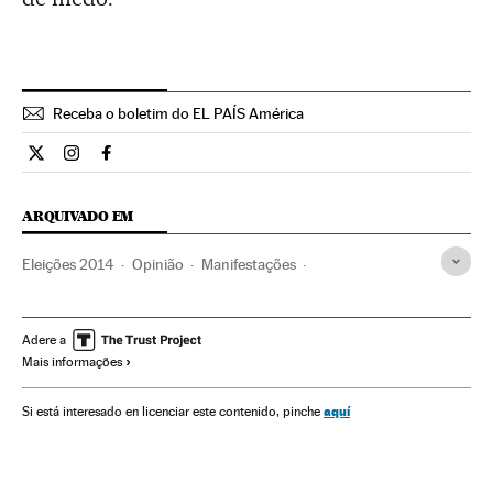
Receba o boletim do EL PAÍS América
Opiniao El País Brasil en Twitter
Opiniao El País Brasil en Instagram
Opiniao El País Brasil en Facebook
ARQUIVADO EM
Eleições 2014
Opinião
Manifestações
Protestos sociais
Mal-estar social
Brasil
Problemas sociais
Eleições
Política
Sociedade
Adere a
Mais informações
aquí
Si está interesado en licenciar este contenido, pinche