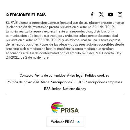
©
EDICIONES EL PAÍS
EL PAÍS BRASIL EN
EL PAÍS BRASI
EL PAÍS B
EL PA
EL PAÍS ejerce la oposición expresa frente al uso de sus obras y prestaciones en
la elaboración de revistas de prensa prevista en el artículo 32.1 del TRLPI;
también realiza la reserva expresa frente a la reproducción, distribución y
comunicación pública de sus trabajos y artículos sobre temas de actualidad
prevista en el artículo 33.1 del TRLPI; y, asimismo, realiza una reserva expresa
de las reproducciones y usos de las obras y otras prestaciones accesibles desde
este sitio web a medios de lectura mecánica u otros medios que resulten
adecuados a tal fin de conformidad con el artículo 67.3 del Real Decreto - ley
24/2021, de 2 de noviembre
Contacto
Venta de contenidos
Aviso legal
Política cookies
Política de privacidad
Mapa
Suscripciones EL PAÍS
Suscripciones empresas
RSS
Índice
Noticias de hoy
Webs de PRISA