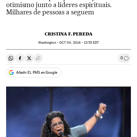
otimismo junto a líderes espirituais.
Milhares de pessoas a seguem
CRISTINA F. PEREDA
Washington -
OCT
04, 2014 - 15:55
EDT
0
Compartir en Whatsapp
Compartir en Facebook
Compartir en Twitter
Desplegar Redes Sociales
Comen
Añadir EL PAÍS en Google