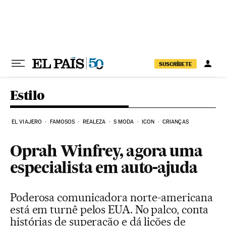
Pular para o conteúdo
SUSCRÍBETE
Estilo
EL VIAJERO
FAMOSOS
REALEZA
S MODA
ICON
CRIANÇAS
Oprah Winfrey, agora uma
especialista em auto-ajuda
Poderosa comunicadora norte-americana
está em turnê pelos EUA. No palco, conta
histórias de superação e dá lições de