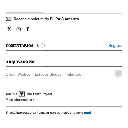
Receba o boletim do EL PAÍS América
Estilo El País Brasil en Twitter
Estilo El País Brasil en Instagram
Estilo El País Brasil en Facebook
COMENTÁRIOS
Regras
›
COMENTÁRIOS
0
ARQUIVADO EM
Oprah Winfrey
Estados Unidos
Televisão
América do Norte
Gente
Estilo vida
Meios comunicação
América
Comunicação
Sociedade
Adere a
Mais informações
aquí
Si está interesado en licenciar este contenido, pinche