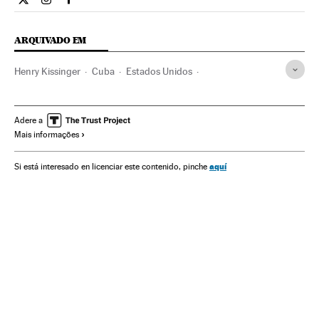
Internacional El País Brasil en Twitter
Internacional El País Brasil en Instagram
Internacional El País Brasil en Facebook
ARQUIVADO EM
Henry Kissinger
Cuba
Estados Unidos
América do Norte
América Latina
América
Adere a
Mais informações
aquí
Si está interesado en licenciar este contenido, pinche