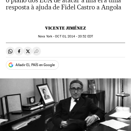
o plano dos EUA de atacar a ilha era uma
resposta à ajuda de Fidel Castro a Angola
VICENTE JIMÉNEZ
Nova York -
OCT
01, 2014 - 20:52
EDT
Compartir en Whatsapp
Compartir en Facebook
Compartir en Twitter
Desplegar Redes Sociales
Añadir EL PAÍS en Google