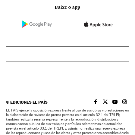
Baixe o app
©
EDICIONES EL PAÍS
EL PAÍS BRASIL EN
EL PAÍS BRASI
EL PAÍS B
EL PA
EL PAÍS ejerce la oposición expresa frente al uso de sus obras y prestaciones en
la elaboración de revistas de prensa prevista en el artículo 32.1 del TRLPI;
también realiza la reserva expresa frente a la reproducción, distribución y
comunicación pública de sus trabajos y artículos sobre temas de actualidad
prevista en el artículo 33.1 del TRLPI; y, asimismo, realiza una reserva expresa
de las reproducciones y usos de las obras y otras prestaciones accesibles desde