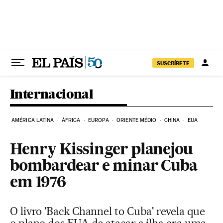
Pular para o conteúdo
SUSCRÍBETE
Internacional
AMÉRICA LATINA
ÁFRICA
EUROPA
ORIENTE MÉDIO
CHINA
EUA
Henry Kissinger planejou
bombardear e minar Cuba
em 1976
O livro 'Back Channel to Cuba' revela que