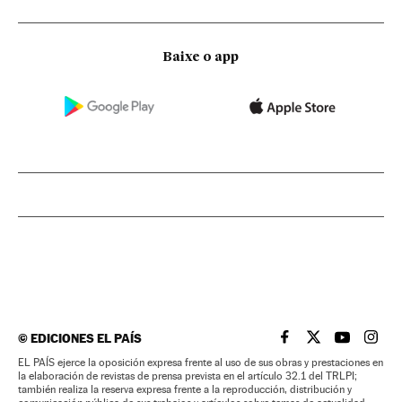
Baixe o app
©
EDICIONES EL PAÍS
EL PAÍS BRASIL EN
EL PAÍS BRASI
EL PAÍS B
EL PA
EL PAÍS ejerce la oposición expresa frente al uso de sus obras y prestaciones en
la elaboración de revistas de prensa prevista en el artículo 32.1 del TRLPI;
también realiza la reserva expresa frente a la reproducción, distribución y