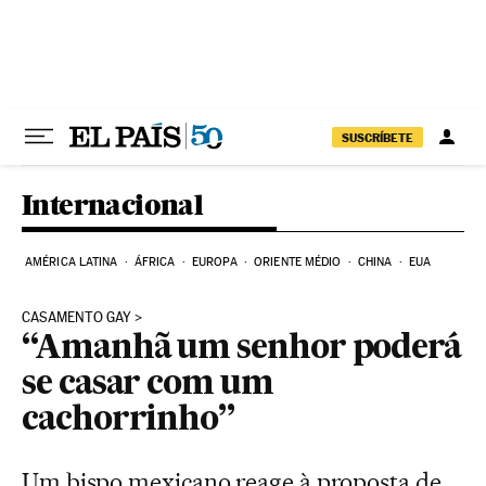
Pular para o conteúdo
SUSCRÍBETE
Internacional
AMÉRICA LATINA
ÁFRICA
EUROPA
ORIENTE MÉDIO
CHINA
EUA
CASAMENTO GAY
“Amanhã um senhor poderá
se casar com um
cachorrinho”
Um bispo mexicano reage à proposta de