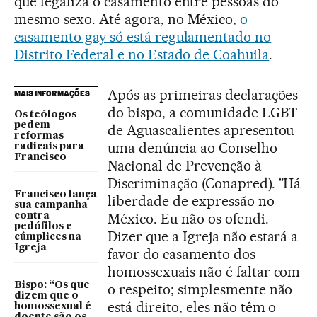
que legaliza o casamento entre pessoas do
mesmo sexo. Até agora, no México,
o
casamento gay só está regulamentado no
Distrito Federal e no Estado de Coahuila
.
Após as primeiras declarações
MAIS INFORMAÇÕES
do bispo, a comunidade LGBT
Os teólogos
pedem
de Aguascalientes apresentou
reformas
uma denúncia ao Conselho
radicais para
Francisco
Nacional de Prevenção à
Discriminação (Conapred). "Há
Francisco lança
liberdade de expressão no
sua campanha
México. Eu não os ofendi.
contra
pedófilos e
Dizer que a Igreja não estará a
cúmplices na
Igreja
favor do casamento dos
homossexuais não é faltar com
Bispo: “Os que
o respeito; simplesmente não
dizem que o
está direito, eles não têm o
homossexual é
doente são os