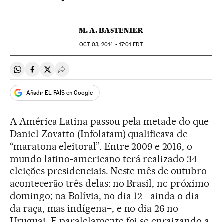
M. A. BASTENIER
OCT
03, 2014 - 17:01
EDT
Compartir en Whatsapp
Compartir en Facebook
Compartir en Twitter
Desplegar Redes Sociales
Añadir EL PAÍS en Google
A América Latina passou pela metade do que
Daniel Zovatto (Infolatam) qualificava de
“maratona eleitoral”. Entre 2009 e 2016, o
mundo latino-americano terá realizado 34
eleições presidenciais. Neste mês de outubro
acontecerão três delas: no Brasil, no próximo
domingo; na Bolívia, no dia 12 –ainda o dia
da raça, mas indígena–, e no dia 26 no
Uruguai. E paralelamente foi se enraizando a