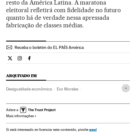
resto da América Latina. A maratona
eleitoral refletirá com fidelidade no futuro
quanto há de verdade nessa apressada
fabricação de classes médias.
Receba o boletim do EL PAÍS América
Opiniao El País Brasil en Twitter
Opiniao El País Brasil en Instagram
Opiniao El País Brasil en Facebook
ARQUIVADO EM
Desigualdade econômica
Evo Morales
Desigualdade social
Eleições Brasil
Uruguai
Bolívia
Eleições presidenciais
América Latina
Eleições
Adere a
Mais informações
América do Sul
América
Economia
Sociedade
Política
Eleições 2014
aquí
Si está interesado en licenciar este contenido, pinche