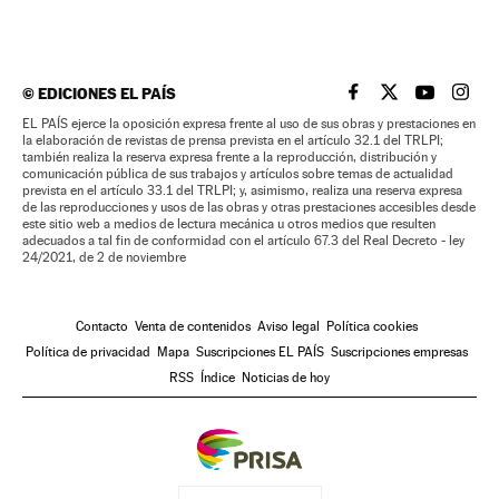
©
EDICIONES EL PAÍS
EL PAÍS BRASIL EN
EL PAÍS BRASI
EL PAÍS B
EL PA
EL PAÍS ejerce la oposición expresa frente al uso de sus obras y prestaciones en
la elaboración de revistas de prensa prevista en el artículo 32.1 del TRLPI;
también realiza la reserva expresa frente a la reproducción, distribución y
comunicación pública de sus trabajos y artículos sobre temas de actualidad
prevista en el artículo 33.1 del TRLPI; y, asimismo, realiza una reserva expresa
de las reproducciones y usos de las obras y otras prestaciones accesibles desde
este sitio web a medios de lectura mecánica u otros medios que resulten
adecuados a tal fin de conformidad con el artículo 67.3 del Real Decreto - ley
24/2021, de 2 de noviembre
Contacto
Venta de contenidos
Aviso legal
Política cookies
Política de privacidad
Mapa
Suscripciones EL PAÍS
Suscripciones empresas
RSS
Índice
Noticias de hoy