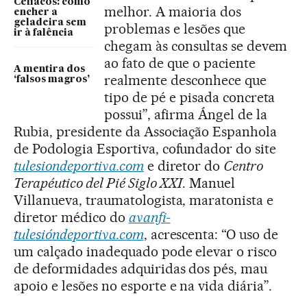
Celíacos: como
melhor. A maioria dos
encher a
geladeira sem
problemas e lesões que
ir à falência
chegam às consultas se devem
ao fato de que o paciente
A mentira dos
realmente desconhece que
‘falsos magros’
tipo de pé e pisada concreta
possui”, afirma Ángel de la
Rubia, presidente da Associação Espanhola
de Podologia Esportiva, cofundador do site
tulesiondeportiva.com
e diretor do
Centro
Terapéutico del Pié Siglo XXI
. Manuel
Villanueva, traumatologista, maratonista e
diretor médico do
avanfi-
tulesióndeportiva.com
, acrescenta: “O uso de
um calçado inadequado pode elevar o risco
de deformidades adquiridas dos pés, mau
apoio e lesões no esporte e na vida diária”.