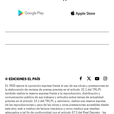
©
EDICIONES EL PAÍS
EL PAÍS BRASIL EN
EL PAÍS BRASI
EL PAÍS B
EL PA
EL PAÍS ejerce la oposición expresa frente al uso de sus obras y prestaciones en
la elaboración de revistas de prensa prevista en el artículo 32.1 del TRLPI;
también realiza la reserva expresa frente a la reproducción, distribución y
comunicación pública de sus trabajos y artículos sobre temas de actualidad
prevista en el artículo 33.1 del TRLPI; y, asimismo, realiza una reserva expresa
de las reproducciones y usos de las obras y otras prestaciones accesibles desde
este sitio web a medios de lectura mecánica u otros medios que resulten
adecuados a tal fin de conformidad con el artículo 67.3 del Real Decreto - ley