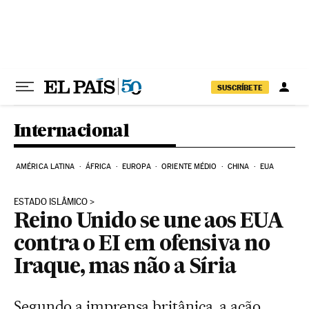
Pular para o conteúdo
SUSCRÍBETE
Internacional
AMÉRICA LATINA
ÁFRICA
EUROPA
ORIENTE MÉDIO
CHINA
EUA
ESTADO ISLÂMICO
Reino Unido se une aos EUA
contra o EI em ofensiva no
Iraque, mas não a Síria
Segundo a imprensa britânica, a ação