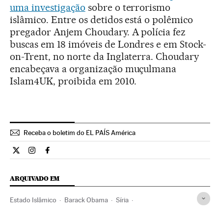
uma investigação
sobre o terrorismo
islâmico. Entre os detidos está o polêmico
pregador Anjem Choudary. A polícia fez
buscas em 18 imóveis de Londres e em Stock-
on-Trent, no norte da Inglaterra. Choudary
encabeçava a organização muçulmana
Islam4UK, proibida em 2010.
Receba o boletim do EL PAÍS América
Internacional El País Brasil en Twitter
Internacional El País Brasil en Instagram
Internacional El País Brasil en Facebook
ARQUIVADO EM
Estado Islâmico
Barack Obama
Síria
Conselho Segurança
Iraque
Conflito Sunitas e Xiitas