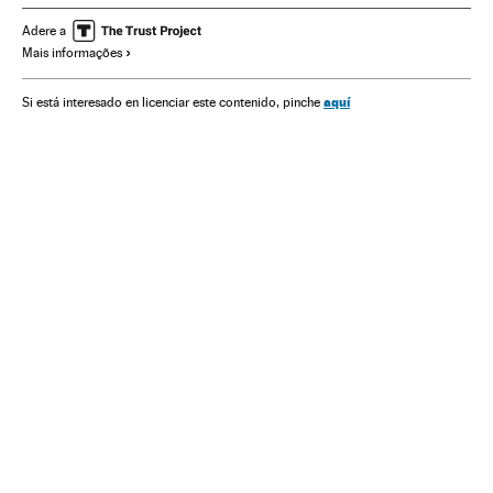
Terrorismo islamista
Islã
ONU
Oriente médio
Adere a
Mais informações
Grupos terroristas
Ásia
Europa
Organizações internacionais
Conflitos
Terrorismo
aquí
Si está interesado en licenciar este contenido, pinche
Relações exteriores
Religião