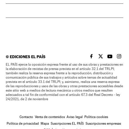
©
EDICIONES EL PAÍS
EL PAÍS BRASIL EN
EL PAÍS BRASI
EL PAÍS B
EL PA
EL PAÍS ejerce la oposición expresa frente al uso de sus obras y prestaciones en
la elaboración de revistas de prensa prevista en el artículo 32.1 del TRLPI;
también realiza la reserva expresa frente a la reproducción, distribución y
comunicación pública de sus trabajos y artículos sobre temas de actualidad
prevista en el artículo 33.1 del TRLPI; y, asimismo, realiza una reserva expresa
de las reproducciones y usos de las obras y otras prestaciones accesibles desde
este sitio web a medios de lectura mecánica u otros medios que resulten
adecuados a tal fin de conformidad con el artículo 67.3 del Real Decreto - ley
24/2021, de 2 de noviembre
Contacto
Venta de contenidos
Aviso legal
Política cookies
Política de privacidad
Mapa
Suscripciones EL PAÍS
Suscripciones empresas