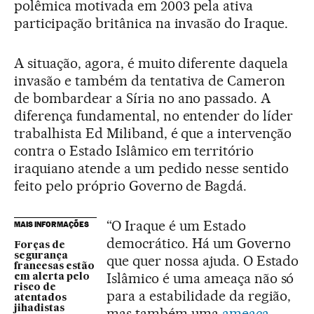
polêmica motivada em 2003 pela ativa
participação britânica na invasão do Iraque.
A situação, agora, é muito diferente daquela
invasão e também da tentativa de Cameron
de bombardear a Síria no ano passado. A
diferença fundamental, no entender do líder
trabalhista Ed Miliband, é que a intervenção
contra o Estado Islâmico em território
iraquiano atende a um pedido nesse sentido
feito pelo próprio Governo de Bagdá.
“O Iraque é um Estado
MAIS INFORMAÇÕES
democrático. Há um Governo
Forças de
segurança
que quer nossa ajuda. O Estado
francesas estão
Islâmico é uma ameaça não só
em alerta pelo
risco de
para a estabilidade da região,
atentados
jihadistas
mas também uma
ameaça