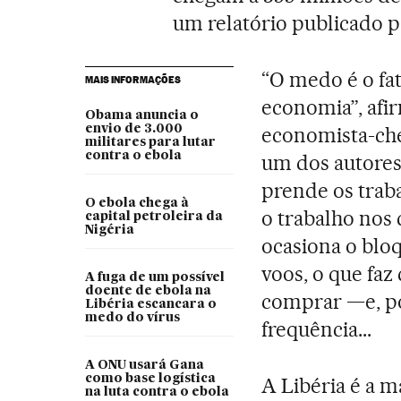
um relatório publicado pe
“O medo é o fa
MAIS INFORMAÇÕES
economia”, afir
Obama anuncia o
envio de 3.000
economista-ch
militares para lutar
contra o ebola
um dos autores
prende os traba
O ebola chega à
o trabalho nos
capital petroleira da
Nigéria
ocasiona o bloq
voos, o que faz
A fuga de um possível
doente de ebola na
comprar —e, p
Libéria escancara o
medo do vírus
frequência...
A ONU usará Gana
como base logística
A Libéria é a m
na luta contra o ebola