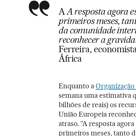
A
A resposta agora e
primeiros meses, tant
da comunidade intern
reconhecer a gravida
Ferreira, economist
África
Enquanto a
Organização
semana uma estimativa qu
bilhões de reais) os recu
União Europeia reconhe
atraso. “A resposta agor
primeiros meses, tanto d