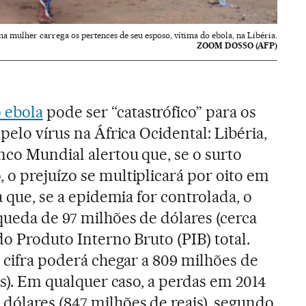
a mulher carrega os pertences de seu esposo, vítima do ebola, na Libéria.
ZOOM DOSSO (AFP)
 ebola
pode ser “catastrófico” para os
pelo vírus na África Ocidental: Libéria,
nco Mundial alertou que, se o surto
 o prejuízo se multiplicará por oito em
a que, se a epidemia for controlada, o
queda de 97 milhões de dólares (cerca
do Produto Interno Bruto (PIB) total.
a cifra poderá chegar a 809 milhões de
ais). Em qualquer caso, a perdas em 2014
dólares (847 milhões de reais), segundo