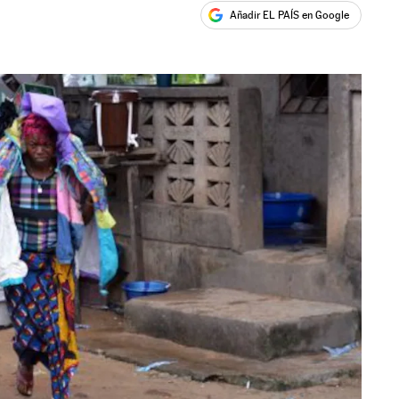
Añadir EL PAÍS en Google
ales