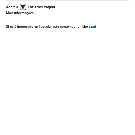
África
Oriente médio
Grupos terroristas
Ásia
Adere a
Mais informações
Terrorismo
Conflitos
Religião
aquí
Si está interesado en licenciar este contenido, pinche