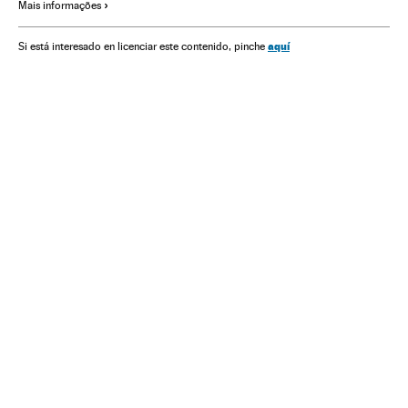
Mais informações
Política antiterrorista
Estados Unidos
Luta antiterrorista
Oriente médio
América do Norte
aquí
Si está interesado en licenciar este contenido, pinche
Grupos terroristas
Ásia
América
Terrorismo
Conflitos
Política
Religião