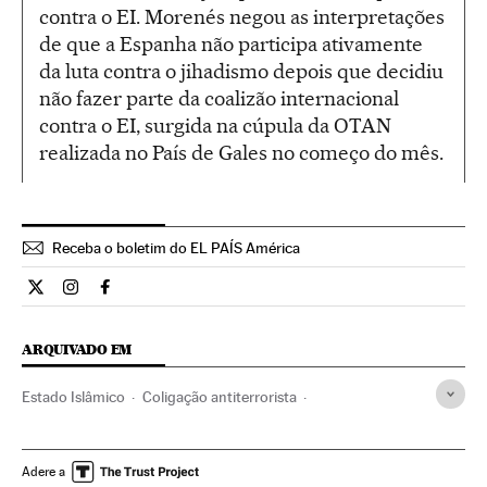
contra o EI. Morenés negou as interpretações
de que a Espanha não participa ativamente
da luta contra o jihadismo depois que decidiu
não fazer parte da coalizão internacional
contra o EI, surgida na cúpula da OTAN
realizada no País de Gales no começo do mês.
Receba o boletim do EL PAÍS América
Internacional El País Brasil en Twitter
Internacional El País Brasil en Instagram
Internacional El País Brasil en Facebook
ARQUIVADO EM
Estado Islâmico
Coligação antiterrorista
Recep Tayyip Erdogan
John Kerry
Iraque
Síria
Conflito Sunitas e Xiitas
terrorismo islâmico
Islã
Adere a