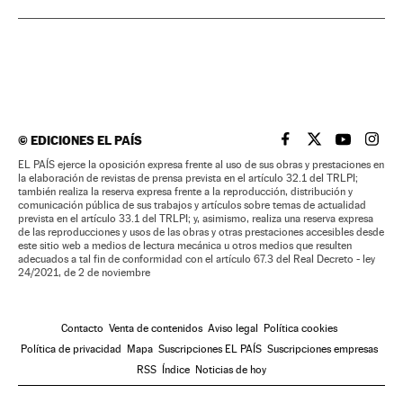
©
EDICIONES EL PAÍS
EL PAÍS BRASIL EN
EL PAÍS BRASI
EL PAÍS B
EL PA
EL PAÍS ejerce la oposición expresa frente al uso de sus obras y prestaciones en
la elaboración de revistas de prensa prevista en el artículo 32.1 del TRLPI;
también realiza la reserva expresa frente a la reproducción, distribución y
comunicación pública de sus trabajos y artículos sobre temas de actualidad
prevista en el artículo 33.1 del TRLPI; y, asimismo, realiza una reserva expresa
de las reproducciones y usos de las obras y otras prestaciones accesibles desde
este sitio web a medios de lectura mecánica u otros medios que resulten
adecuados a tal fin de conformidad con el artículo 67.3 del Real Decreto - ley
24/2021, de 2 de noviembre
Contacto
Venta de contenidos
Aviso legal
Política cookies
Política de privacidad
Mapa
Suscripciones EL PAÍS
Suscripciones empresas
RSS
Índice
Noticias de hoy