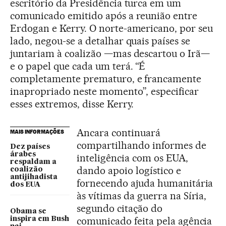
escritório da Presidência turca em um
comunicado emitido após a reunião entre
Erdogan e Kerry. O norte-americano, por seu
lado, negou-se a detalhar quais países se
juntariam à coalizão —mas descartou o Irã—
e o papel que cada um terá. “É
completamente prematuro, e francamente
inapropriado neste momento”, especificar
esses extremos, disse Kerry.
Ancara continuará
MAIS INFORMAÇÕES
compartilhando informes de
Dez países
árabes
inteligência com os EUA,
respaldam a
dando apoio logístico e
coalizão
antijihadista
fornecendo ajuda humanitária
dos EUA
às vítimas da guerra na Síria,
segundo citação do
Obama se
comunicado feita pela agência
inspira em Bush