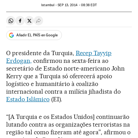
Istambul -
SEP
13, 2014 - 08:38
EDT
Compartir en Whatsapp
Compartir en Facebook
Compartir en Twitter
Desplegar Redes Sociales
Añadir EL PAÍS en Google
O presidente da Turquia,
Recep Tayyip
Erdogan,
confirmou na sexta-feira ao
secretário de Estado norte-americano John
Kerry que a Turquia só oferecerá apoio
logístico e humanitário à coalizão
internacional contra a milícia jihadista do
Estado Islâmico
(EI).
“[A Turquia e os Estados Unidos] continuarão
lutando contra as organizações terroristas na
região tal como fizeram até agora”, afirmou o