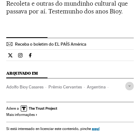
Recoleta e outras do mundinho cultural que
passava por aí. Testemunho dos anos Bioy.
Receba o boletim do EL PAÍS América
Cultura El País Brasil en Twitter
Cultura El País Brasil en Instagram
Cultura El País Brasil en Facebook
ARQUIVADO EM
Adolfo Bioy Casares
Prêmio Cervantes
Argentina
Prêmios literários
Prêmios cultura
América do Sul
Literatura
Livros
Cultura
Morelos
México
Adere a
Mais informações
América do Norte
América Latina
América
aquí
Si está interesado en licenciar este contenido, pinche