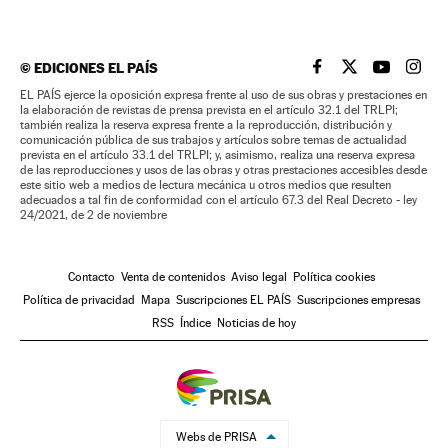
©
EDICIONES EL PAÍS
EL PAÍS BRASIL EN
EL PAÍS BRASI
EL PAÍS B
EL PA
EL PAÍS ejerce la oposición expresa frente al uso de sus obras y prestaciones en
la elaboración de revistas de prensa prevista en el artículo 32.1 del TRLPI;
también realiza la reserva expresa frente a la reproducción, distribución y
comunicación pública de sus trabajos y artículos sobre temas de actualidad
prevista en el artículo 33.1 del TRLPI; y, asimismo, realiza una reserva expresa
de las reproducciones y usos de las obras y otras prestaciones accesibles desde
este sitio web a medios de lectura mecánica u otros medios que resulten
adecuados a tal fin de conformidad con el artículo 67.3 del Real Decreto - ley
24/2021, de 2 de noviembre
Contacto
Venta de contenidos
Aviso legal
Política cookies
Política de privacidad
Mapa
Suscripciones EL PAÍS
Suscripciones empresas
RSS
Índice
Noticias de hoy
Webs de PRISA