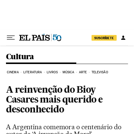
Pular para o conteúdo
SUSCRÍBETE
Cultura
CINEMA
LITERATURA
LIVROS
MÚSICA
ARTE
TELEVISÃO
A reinvenção do Bioy
Casares mais querido e
desconhecido
A Argentina comemora o centenário do