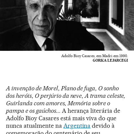
Adolfo Bioy Casares, em Madri em 1990.
GORKA LEJARCEGI
A invenção de Morel
,
Plano de fuga
,
O sonho
dos heróis
,
O perjúrio da neve
,
A trama celeste,
Guirlanda com amores, Memória sobre o
pampa e os gaúchos...
A herança literária de
Adolfo Bioy Casares está mais viva do que
nunca atualmente na
Argentina
devido à
comemoração do centenário de seu