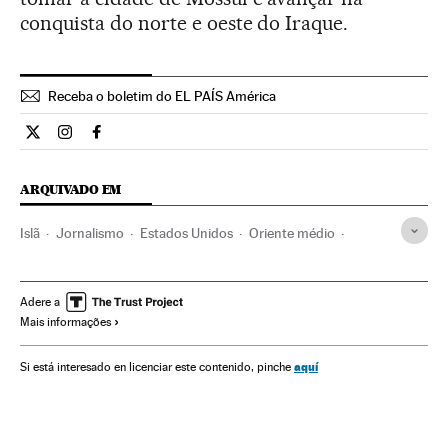
conquista do norte e oeste do Iraque.
Receba o boletim do EL PAÍS América
Internacional El País Brasil en Twitter
Internacional El País Brasil en Instagram
Internacional El País Brasil en Facebook
ARQUIVADO EM
Islã
Jornalismo
Estados Unidos
Oriente médio
Estado Islâmico
Steven Sotloff
Assassinato reféns
Correspondentes guerra
Reféns
Jornalistas
Adere a
Mais informações
Conflito Sunitas e Xiitas
terrorismo islâmico
Sequestros
América do Norte
Gente
Grupos terroristas
Ásia
aquí
Si está interesado en licenciar este contenido, pinche
América
Terrorismo
Conflitos
Delitos
Meios comunicação
Religião
Justiça
Sociedade