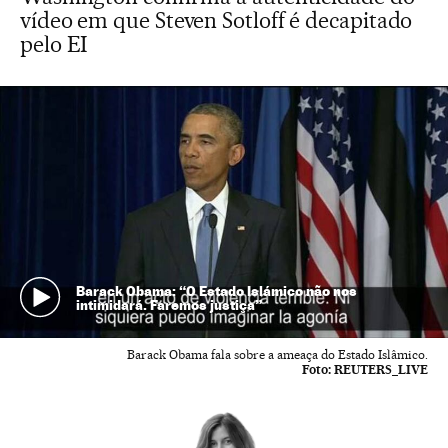
vídeo em que Steven Sotloff é decapitado
pelo EI
Barack Obama: “O Estado Islámico não nos
intimidará. Faremos justiça”
Barack Obama fala sobre a ameaça do Estado Islâmico.
Foto:
REUTERS_LIVE