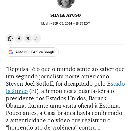
SILVIA AYUSO
Madri -
SEP
03, 2014 - 18:25
EDT
Compartir en Whatsapp
Compartir en Facebook
Compartir en Twitter
Desplegar Redes Sociales
Añadir EL PAÍS en Google
“Repulsa” é o que o mundo sente ao saber que
um segundo jornalista norte-americano,
Steven Joel Sotloff, foi decapitado pelo
Estado
Islâmico
(EI), afirmou nesta quarta-feira o
presidente dos Estados Unidos, Barack
Obama, durante uma visita oficial à Estônia.
Pouco antes, a Casa branca havia confirmado
a autenticidade do vídeo que registrou o
“horrendo ato de violência” contra o