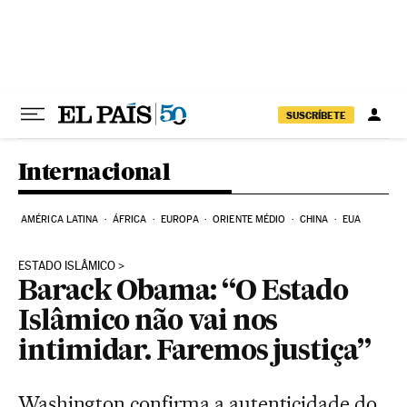
Pular para o conteúdo
SUSCRÍBETE
Internacional
AMÉRICA LATINA
ÁFRICA
EUROPA
ORIENTE MÉDIO
CHINA
EUA
ESTADO ISLÂMICO
Barack Obama: “O Estado
Islâmico não vai nos
intimidar. Faremos justiça”
Washington confirma a autenticidade do