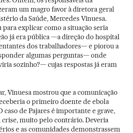
des. Ontem, os responsáveis da
eram um magro favor à diretora geral
stério da Saúde, Mercedes Vinuesa.
para explicar como a situação seria
ão já era pública —a direção do hospital
entantes dos trabalhadores— e piorou a
responder algumas perguntas— onde
 viria sozinho?— cujas respostas já eram
ar, Vinuesa mostrou que a comunicação
ceberia o primeiro doente de ebola
O caso de Pajares é importante e grave,
rise, muito pelo contrário. Deveria
stérios e as comunidades demonstrassem