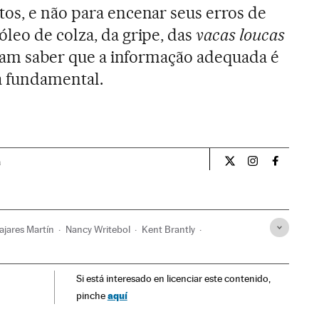
os, e não para encenar seus erros de
leo de colza, da gripe, das
vacas loucas
eriam saber que a informação adequada é
a fundamental.
a
Opiniao El País Br
Opiniao El Pa
Opiniao 
ajares Martín
Nancy Writebol
Kent Brantly
Espanha
Doenças infecciosas
Doenças
Medicina
Si está interesado en licenciar este contenido,
aquí
pinche