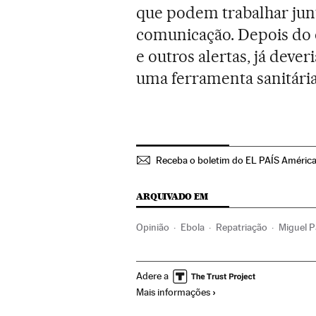
que podem trabalhar junt
comunicação. Depois do ó
e outros alertas, já dev
uma ferramenta sanitári
Receba o boletim do EL PAÍS Améric
ARQUIVADO EM
Opinião
Ebola
Repatriação
Miguel P
Estrangeiros
África subsaariana
África
Adere a
Sociedade
Relações exteriores
Saúde
Mais informações