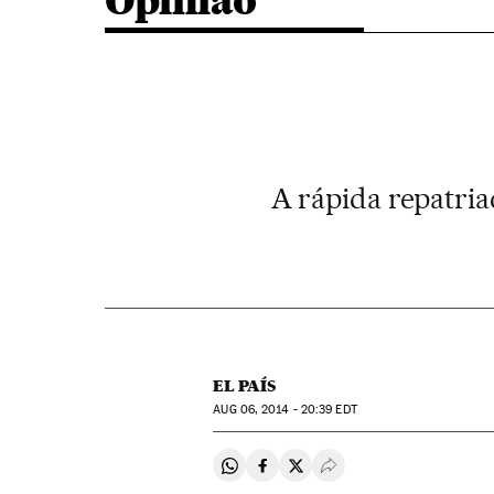
Opinião
A rápida repatri
EL PAÍS
AUG
06, 2014 - 20:39
EDT
Compartir en Whatsapp
Compartir en Facebook
Compartir en Twitter
Desplegar Redes Soci