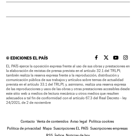
©
EDICIONES EL PAÍS
EL PAÍS BRASIL EN
EL PAÍS BRASI
EL PAÍS B
EL PA
EL PAÍS ejerce la oposición expresa frente al uso de sus obras y prestaciones en
la elaboración de revistas de prensa prevista en el artículo 32.1 del TRLPI;
también realiza la reserva expresa frente a la reproducción, distribución y
comunicación pública de sus trabajos y artículos sobre temas de actualidad
prevista en el artículo 33.1 del TRLPI; y, asimismo, realiza una reserva expresa
de las reproducciones y usos de las obras y otras prestaciones accesibles desde
este sitio web a medios de lectura mecánica u otros medios que resulten
adecuados a tal fin de conformidad con el artículo 67.3 del Real Decreto - ley
24/2021, de 2 de noviembre
Contacto
Venta de contenidos
Aviso legal
Política cookies
Política de privacidad
Mapa
Suscripciones EL PAÍS
Suscripciones empresas
RSS
Índice
Noticias de hoy