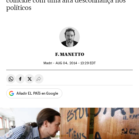
coincide com uma alta desconfiança nos
políticos
F. MANETTO
Madri -
AUG
04, 2014 - 13:29
EDT
Compartir en Whatsapp
Compartir en Facebook
Compartir en Twitter
Desplegar Redes Sociales
Añadir EL PAÍS en Google