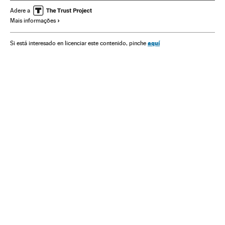
Partidos políticos
Espanha
Eleições
União Europeia
Adere a
Mais informações
Organizações internacionais
Europa
Política
Relações exteriores
aquí
Si está interesado en licenciar este contenido, pinche