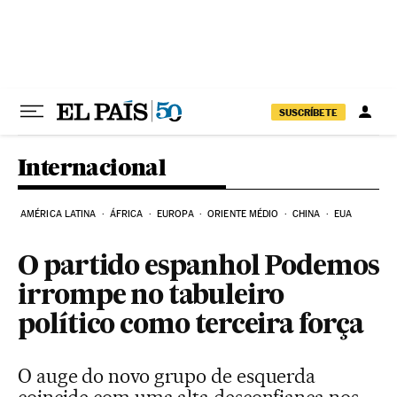
Pular para o conteúdo
SUSCRÍBETE
Internacional
AMÉRICA LATINA
ÁFRICA
EUROPA
ORIENTE MÉDIO
CHINA
EUA
O partido espanhol Podemos
irrompe no tabuleiro
político como terceira força
O auge do novo grupo de esquerda