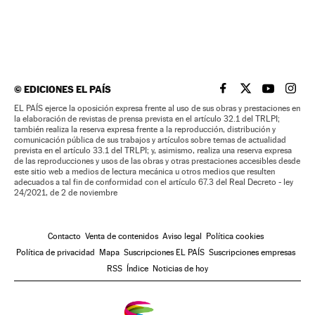
©
EDICIONES EL PAÍS
EL PAÍS BRASIL EN
EL PAÍS BRASI
EL PAÍS B
EL PA
EL PAÍS ejerce la oposición expresa frente al uso de sus obras y prestaciones en
la elaboración de revistas de prensa prevista en el artículo 32.1 del TRLPI;
también realiza la reserva expresa frente a la reproducción, distribución y
comunicación pública de sus trabajos y artículos sobre temas de actualidad
prevista en el artículo 33.1 del TRLPI; y, asimismo, realiza una reserva expresa
de las reproducciones y usos de las obras y otras prestaciones accesibles desde
este sitio web a medios de lectura mecánica u otros medios que resulten
adecuados a tal fin de conformidad con el artículo 67.3 del Real Decreto - ley
24/2021, de 2 de noviembre
Contacto
Venta de contenidos
Aviso legal
Política cookies
Política de privacidad
Mapa
Suscripciones EL PAÍS
Suscripciones empresas
RSS
Índice
Noticias de hoy