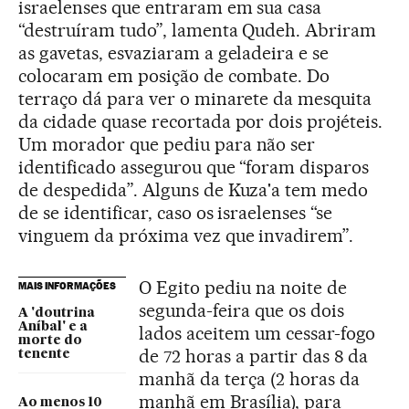
israelenses que entraram em sua casa
“destruíram tudo”, lamenta Qudeh. Abriram
as gavetas, esvaziaram a geladeira e se
colocaram em posição de combate. Do
terraço dá para ver o minarete da mesquita
da cidade quase recortada por dois projéteis.
Um morador que pediu para não ser
identificado assegurou que “foram disparos
de despedida”. Alguns de Kuza'a tem medo
de se identificar, caso os israelenses “se
vinguem da próxima vez que invadirem”.
O Egito pediu na noite de
MAIS INFORMAÇÕES
segunda-feira que os dois
A 'doutrina
Aníbal' e a
lados aceitem um cessar-fogo
morte do
de 72 horas a partir das 8 da
tenente
manhã da terça (2 horas da
manhã em Brasília), para
Ao menos 10