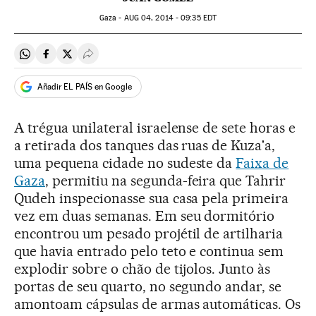
Gaza -
AUG
04, 2014 - 09:35
EDT
Compartir en Whatsapp
Compartir en Facebook
Compartir en Twitter
Desplegar Redes Sociales
Añadir EL PAÍS en Google
A trégua unilateral israelense de sete horas e
a retirada dos tanques das ruas de Kuza'a,
uma pequena cidade no sudeste da
Faixa de
Gaza
, permitiu na segunda-feira que Tahrir
Qudeh inspecionasse sua casa pela primeira
vez em duas semanas. Em seu dormitório
encontrou um pesado projétil de artilharia
que havia entrado pelo teto e continua sem
explodir sobre o chão de tijolos. Junto às
portas de seu quarto, no segundo andar, se
amontoam cápsulas de armas automáticas. Os