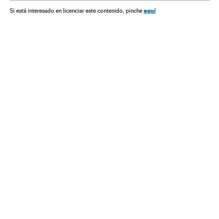
Ataques militares
aquí
Si está interesado en licenciar este contenido, pinche