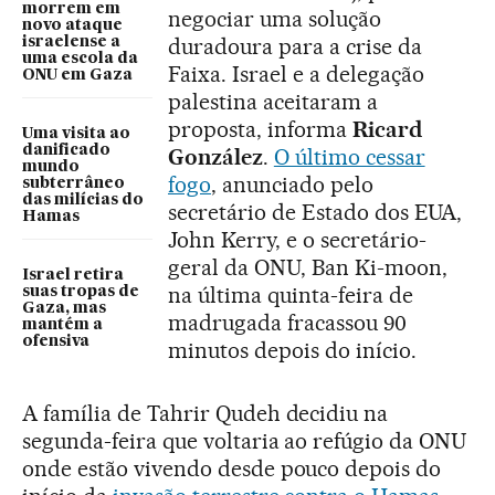
morrem em
negociar uma solução
novo ataque
duradoura para a crise da
israelense a
uma escola da
Faixa. Israel e a delegação
ONU em Gaza
palestina aceitaram a
proposta, informa
Ricard
Uma visita ao
danificado
González
.
O último cessar
mundo
fogo
, anunciado pelo
subterrâneo
das milícias do
secretário de Estado dos EUA,
Hamas
John Kerry, e o secretário-
geral da ONU, Ban Ki-moon,
Israel retira
na última quinta-feira de
suas tropas de
Gaza, mas
madrugada fracassou 90
mantém a
ofensiva
minutos depois do início.
A família de Tahrir Qudeh decidiu na
segunda-feira que voltaria ao refúgio da ONU
onde estão vivendo desde pouco depois do