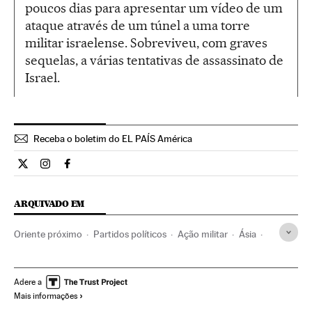
poucos dias para apresentar um vídeo de um
ataque através de um túnel a uma torre
militar israelense. Sobreviveu, com graves
sequelas, a várias tentativas de assassinato de
Israel.
Receba o boletim do EL PAÍS América
Internacional El País Brasil en Twitter
Internacional El País Brasil en Instagram
Internacional El País Brasil en Facebook
ARQUIVADO EM
Oriente próximo
Partidos políticos
Ação militar
Ásia
Conflitos
Política
Faixa de Gaza
Hamas
Operação Limite Protetor
Israel
Territórios palestinos
Adere a
Mais informações
Palestina
Geopolítica
Conflito árabe-israelense