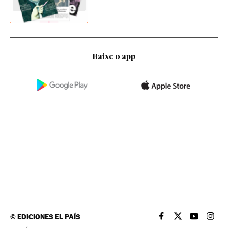
Baixe o app
©
EDICIONES EL PAÍS
EL PAÍS BRASIL EN
EL PAÍS BRASI
EL PAÍS B
EL PA