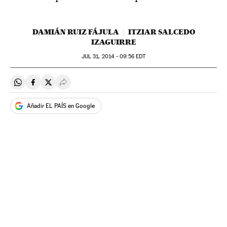
DAMIÁN RUIZ FÁJULA
ITZIAR SALCEDO
IZAGUIRRE
JUL
31, 2014 - 09:56
EDT
Compartir en Whatsapp
Compartir en Facebook
Compartir en Twitter
Desplegar Redes Sociales
Añadir EL PAÍS en Google