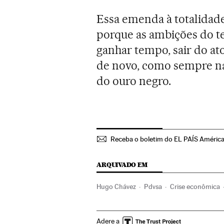
Essa emenda à totalidade
porque as ambições do t
ganhar tempo, sair do ato
de novo, como sempre na
do ouro negro.
Receba o boletim do EL PAÍS Améric
ARQUIVADO EM
Hugo Chávez
Pdvsa
Crise econômica
Nicolás Maduro
Adere a