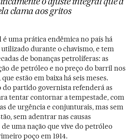
liticamente o ajuste integral que a
a clama aos gritos
al é uma prática endêmica no país há
 utilizado durante o chavismo, e tem
écadas de bonanças petrolíferas: as
ção de petróleo e no preço do barril nos
 que estão em baixa há seis meses.
 do partido governista refenderá as
ra tentar contornar a tempestade, com
s de urgência e conjunturais, mas sem
tão, sem adentrar nas causas
o de uma nação que vive do petróleo
rimeiro poço em 1914.