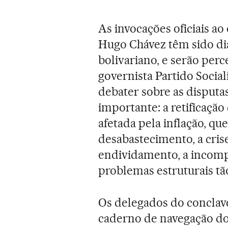
As invocações oficiais a
Hugo Chávez têm sido diá
bolivariano, e serão per
governista Partido Socia
debater sobre as disputa
importante: a retificaç
afetada pela inflação, qu
desabastecimento, a crise 
endividamento, a incom
problemas estruturais tã
Os delegados do conclave 
caderno de navegação d