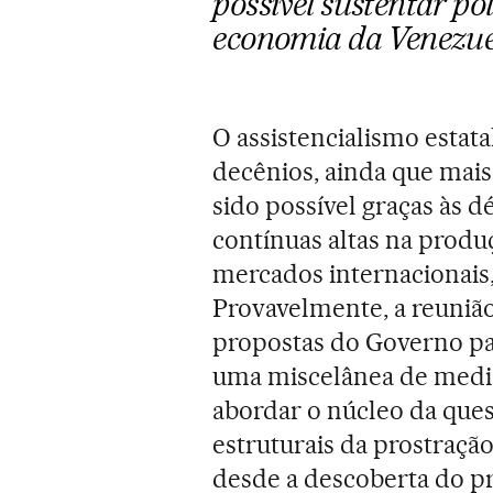
possível sustentar po
economia da Venezuel
O assistencialismo estat
decênios, ainda que mais
sido possível graças às d
contínuas altas na produ
mercados internacionais,
Provavelmente, a reunião
propostas do Governo pa
uma miscelânea de media
abordar o núcleo da ques
estruturais da prostraçã
desde a descoberta do p