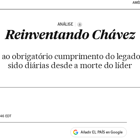
AMÉ
ANÁLISE
i
Reinventando Chávez
is ao obrigatório cumprimento do lega
sido diárias desde a morte do líder
:46
EDT
Añadir EL PAÍS en Google
ales