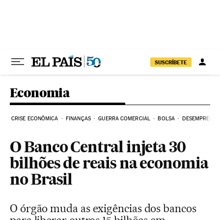
Pular para o conteúdo
SUSCRÍBETE
Economia
CRISE ECONÔMICA
FINANÇAS
GUERRA COMERCIAL
BOLSA
DESEMPREGO
O Banco Central injeta 30
bilhões de reais na economia
no Brasil
O órgão muda as exigências dos bancos