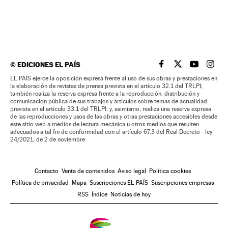
©
EDICIONES EL PAÍS
EL PAÍS BRASIL EN
EL PAÍS BRASI
EL PAÍS B
EL PA
EL PAÍS ejerce la oposición expresa frente al uso de sus obras y prestaciones en
la elaboración de revistas de prensa prevista en el artículo 32.1 del TRLPI;
también realiza la reserva expresa frente a la reproducción, distribución y
comunicación pública de sus trabajos y artículos sobre temas de actualidad
prevista en el artículo 33.1 del TRLPI; y, asimismo, realiza una reserva expresa
de las reproducciones y usos de las obras y otras prestaciones accesibles desde
este sitio web a medios de lectura mecánica u otros medios que resulten
adecuados a tal fin de conformidad con el artículo 67.3 del Real Decreto - ley
24/2021, de 2 de noviembre
Contacto
Venta de contenidos
Aviso legal
Política cookies
Política de privacidad
Mapa
Suscripciones EL PAÍS
Suscripciones empresas
RSS
Índice
Noticias de hoy