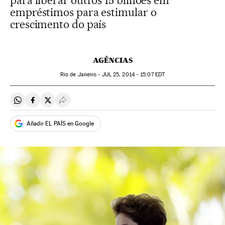
para liberar outros 15 bilhões em
empréstimos para estimular o
crescimento do país
AGÊNCIAS
Rio de Janeiro -
JUL
25, 2014 - 15:07
EDT
Compartir en Whatsapp
Compartir en Facebook
Compartir en Twitter
Desplegar Redes Sociales
Añadir EL PAÍS en Google