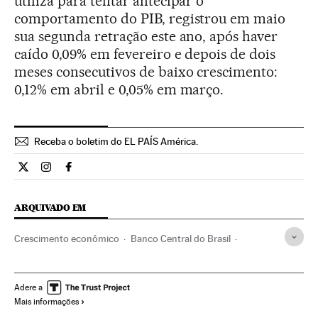
utiliza para tentar antecipar o
comportamento do PIB, registrou em maio
sua segunda retração este ano, após haver
caído 0,09% em fevereiro e depois de dois
meses consecutivos de baixo crescimento:
0,12% em abril e 0,05% em março.
Receba o boletim do EL PAÍS América.
Economia El País Brasil en Twitter
Economia El País Brasil en Instagram
Economia El País Brasil en Facebook
ARQUIVADO EM
Crescimento econômico
Banco Central do Brasil
Bancos
Brasil
Conjuntura econômica
América do Sul
América Latina
América
Economia
Banca
Finanças
Adere a
Mais informações