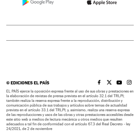
©
EDICIONES EL PAÍS
EL PAÍS BRASIL EN
EL PAÍS BRASI
EL PAÍS B
EL PA
EL PAÍS ejerce la oposición expresa frente al uso de sus obras y prestaciones en
la elaboración de revistas de prensa prevista en el artículo 32.1 del TRLPI;
también realiza la reserva expresa frente a la reproducción, distribución y
comunicación pública de sus trabajos y artículos sobre temas de actualidad
prevista en el artículo 33.1 del TRLPI; y, asimismo, realiza una reserva expresa
de las reproducciones y usos de las obras y otras prestaciones accesibles desde
este sitio web a medios de lectura mecánica u otros medios que resulten
adecuados a tal fin de conformidad con el artículo 67.3 del Real Decreto - ley
24/2021, de 2 de noviembre