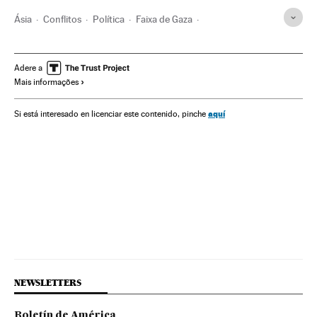
Ásia
Conflitos
Política
Faixa de Gaza
Operação Limite Protetor
Territórios palestinos
Ataques militares
Geopolítica
Palestina
Adere a
Mais informações
Conflito árabe-israelense
Ação militar
Oriente médio
aquí
Si está interesado en licenciar este contenido, pinche
NEWSLETTERS
Boletín de América