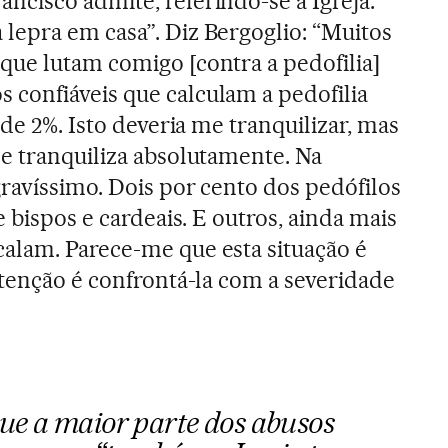
cisco admite, referindo-se à Igreja:
epra em casa”. Diz Bergoglio: “Muitos
ue lutam comigo [contra a pedofilia]
confiáveis que calculam a pedofilia
 de 2%. Isto deveria me tranquilizar, mas
e tranquiliza absolutamente. Na
gravíssimo. Dois por cento dos pedófilos
e bispos e cardeais. E outros, ainda mais
alam. Parece-me que esta situação é
ntenção é confrontá-la com a severidade
ue a maior parte dos abusos