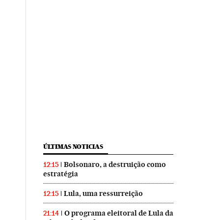
ÚLTIMAS NOTICIAS
Bolsonaro, a destruição como
12:15
estratégia
Lula, uma ressurreição
12:15
O programa eleitoral de Lula da
21:14