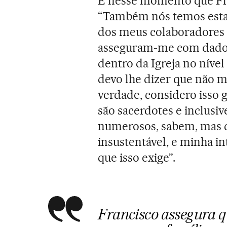
É nesse momento que Fran
“Também nós temos esta l
dos meus colaboradores q
asseguram-me com dados 
dentro da Igreja no nível
devo lhe dizer que não m
verdade, considero isso 
são sacerdotes e inclusiv
numerosos, sabem, mas c
insustentável, e minha i
que isso exige”.
Francisco assegura q