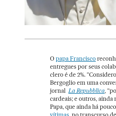
O
papa Francisco
reconhe
entregues por seus colab
clero é de 2%. “Considero
Bergoglio em uma conver
jornal
La Repubblica
, “p
cardeais; e outros, aind
Papa, que ainda há pouco
vítimas
, no transcurso d