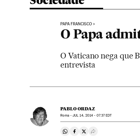
Sociedade
PAPA FRANCISCO
O Papa admit
O Vaticano nega que B
entrevista
PABLO ORDAZ
Roma -
JUL
14, 2014 - 07:37
EDT
Compartir en Whatsapp
Compartir en Facebook
Compartir en Twitter
Desplegar Redes Soci