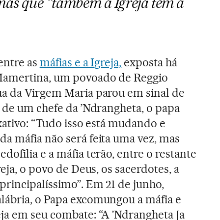
 mas que “também a Igreja tem a
entre as
máfias e a Igreja,
exposta há
Mamertina, um povoado de Reggio
ua da Virgem Maria parou em sinal de
a de um chefe da ’Ndrangheta, o papa
axativo: “Tudo isso está mudando e
a máfia não será feita uma vez, mas
ofilia e a máfia terão, entre o restante
reja, o povo de Deus, os sacerdotes, a
rincipalíssimo”. Em 21 de junho,
lábria, o Papa excomungou a máfia e
ja em seu combate: “A ’Ndrangheta [a