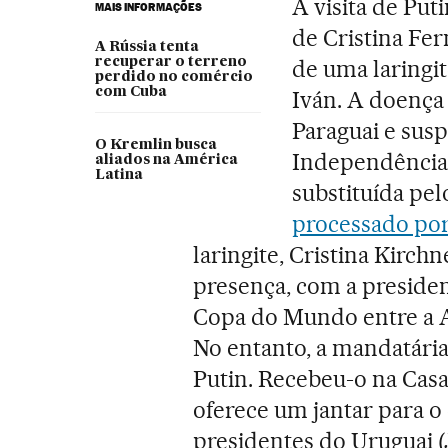
A visita de Put
MAIS INFORMAÇÕES
de Cristina Fe
A Rússia tenta
recuperar o terreno
de uma laringi
perdido no comércio
com Cuba
Iván. A doença 
Paraguai e sus
O Kremlin busca
Independência, 
aliados na América
Latina
substituída pel
processado por
laringite, Cristina Kirch
presença, com a president
Copa do Mundo entre a 
No entanto, a mandatária
Putin. Recebeu-o na Casa
oferece um jantar para 
presidentes do Uruguai (