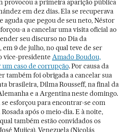
in provocou a primeira aparição pública
rnández em dez dias. Ela se recuperava
te aguda que pegou de seu neto, Néstor
forçou-a a cancelar uma visita oficial ao
pender seu discurso no Dia da
em 9 de julho, no qual teve de ser
o vice-presidente
Amado Boudou,
 um caso de corrupção
. Por causa da
ner também foi obrigada a cancelar sua
a brasileira, Dilma Rousseff, na final da
Alemanha e a Argentina neste domingo.
 se esforçou para encontrar-se com
 Rosada após o meio-dia. E à noite,
o qual também estão convidados os
José Mujica), Venezuela (Nicolás