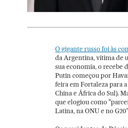
O gigante russo foi às c
da Argentina, vítima de u
sua economia, o recebe d
Putin começou por Havana
feira em Fortaleza para a
China e África do Sul). Ma
que elogiou como "parcei
Latina, na ONU e no G20"