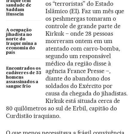
Iraque têm
os “terroristas” do Estado
saudade de
Islâmico (EI). Faz um mês que
Saddam
Hussein
os peshmergas tomaram o
controle de grande parte de
A ocupação
Kirkuk – onde 28 pessoas
jihadista no
norte do
morreram ontem em um
Iraque mina a
atentado com carro-bomba,
economia do
país
segundo um responsável
médico da região disse à
Encontrados os
agência France Presse –,
cadáveres de 53
diante do abandono dos
homens
assassinados a
soldados do Exército por
sangue frio
causa da chegada do jihadistas.
Kirkuk está situada cerca de
80 quilômetros ao sul de Erbil, capitão do
Curdistão iraquiano.
O que menos necessitava a frágil convivência