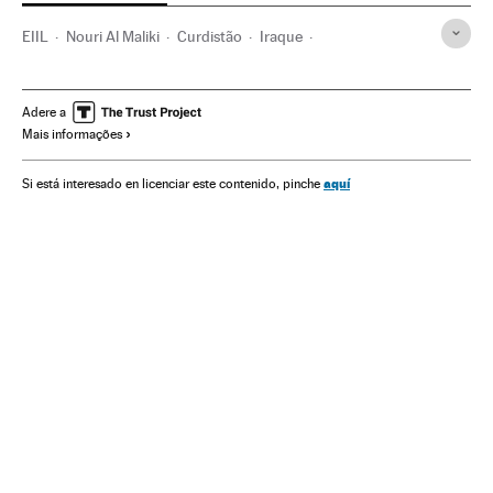
EIIL
Nouri Al Maliki
Curdistão
Iraque
Terrorismo islamista
Oriente próximo
Ásia
Grupos terroristas
Terrorismo
Adere a
Mais informações
aquí
Si está interesado en licenciar este contenido, pinche