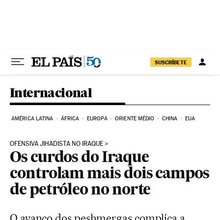
Pular para o conteúdo
SUSCRÍBETE
Internacional
AMÉRICA LATINA
ÁFRICA
EUROPA
ORIENTE MÉDIO
CHINA
EUA
OFENSIVA JIHADISTA NO IRAQUE
Os curdos do Iraque
controlam mais dois campos
de petróleo no norte
O avanço dos peshmergas complica a