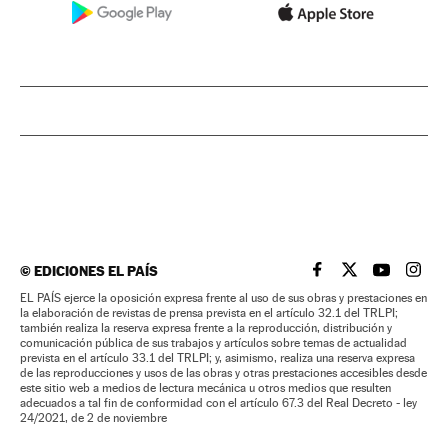
©
EDICIONES EL PAÍS
EL PAÍS BRASIL EN
EL PAÍS BRASI
EL PAÍS B
EL PA
EL PAÍS ejerce la oposición expresa frente al uso de sus obras y prestaciones en
la elaboración de revistas de prensa prevista en el artículo 32.1 del TRLPI;
también realiza la reserva expresa frente a la reproducción, distribución y
comunicación pública de sus trabajos y artículos sobre temas de actualidad
prevista en el artículo 33.1 del TRLPI; y, asimismo, realiza una reserva expresa
de las reproducciones y usos de las obras y otras prestaciones accesibles desde
este sitio web a medios de lectura mecánica u otros medios que resulten
adecuados a tal fin de conformidad con el artículo 67.3 del Real Decreto - ley
24/2021, de 2 de noviembre