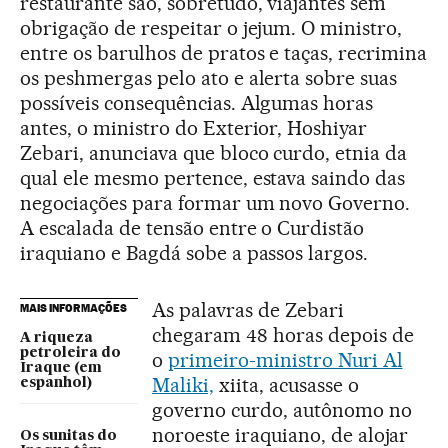
restaurante são, sobretudo, viajantes sem
obrigação de respeitar o jejum. O ministro,
entre os barulhos de pratos e taças, recrimina
os peshmergas pelo ato e alerta sobre suas
possíveis consequências. Algumas horas
antes, o ministro do Exterior, Hoshiyar
Zebari, anunciava que bloco curdo, etnia da
qual ele mesmo pertence, estava saindo das
negociações para formar um novo Governo.
A escalada de tensão entre o Curdistão
iraquiano e Bagdá sobe a passos largos.
As palavras de Zebari
MAIS INFORMAÇÕES
chegaram 48 horas depois de
A riqueza
petroleira do
o
primeiro-ministro Nuri Al
Iraque (em
Maliki,
xiita, acusasse o
espanhol)
governo curdo, autônomo no
noroeste iraquiano, de alojar
Os sunitas do