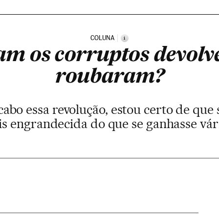
COLUNA
i
am os corruptos devolve
roubaram?
a cabo essa revolução, estou certo de q
is engrandecida do que se ganhasse vár