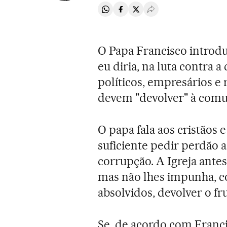
Compartir en Whatsapp
Compartir en Facebook
Compartir en Twitter
Desplegar Redes Soci
O Papa Francisco introdu
eu diria, na luta contra a
políticos, empresários e 
devem "devolver" à com
O papa fala aos cristãos 
suficiente pedir perdão a
corrupção. A Igreja antes
mas não lhes impunha, c
absolvidos, devolver o fr
Se, de acordo com Franci