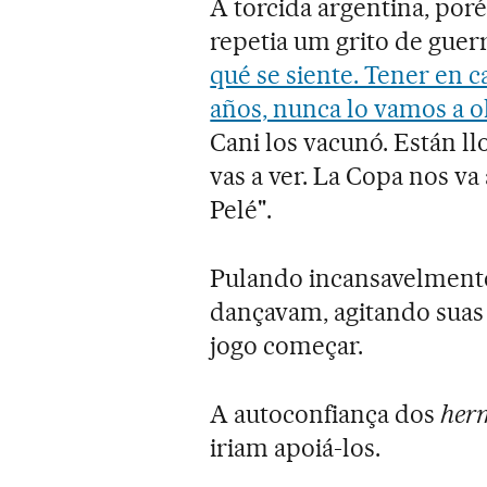
A torcida argentina, po
repetia um grito de guer
qué se siente. Tener en c
años, nunca lo vamos a ol
Cani los vacunó. Están ll
vas a ver. La Copa nos v
Pelé".
Pulando incansavelmente
dançavam, agitando suas 
jogo começar.
A autoconfiança dos
her
iriam apoiá-los.