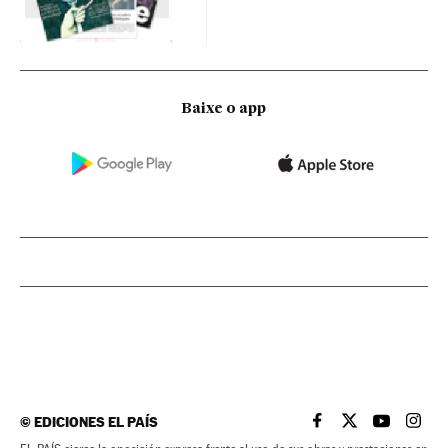
Baixe o app
©
EDICIONES EL PAÍS
EL PAÍS BRASIL EN
EL PAÍS BRASI
EL PAÍS B
EL PA