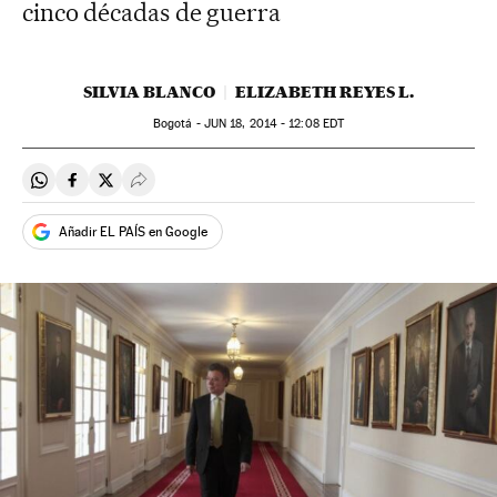
cinco décadas de guerra
SILVIA BLANCO
ELIZABETH REYES L.
Bogotá -
JUN
18, 2014 - 12:08
EDT
Compartir en Whatsapp
Compartir en Facebook
Compartir en Twitter
Desplegar Redes Sociales
Añadir EL PAÍS en Google