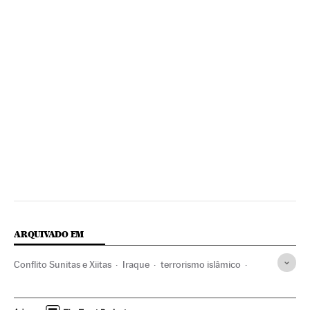
ARQUIVADO EM
Conflito Sunitas e Xiitas
Iraque
terrorismo islâmico
Islã
Oriente médio
Ásia
Terrorismo
Religião