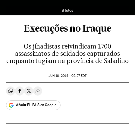
8 fotos
Execuções no Iraque
Os jihadistas reivindicam 1.700
assassinatos de soldados capturados
enquanto fugiam na província de Saladino
JUN
16, 2014 - 09:27
EDT
Compartir en Whatsapp
Compartir en Facebook
Compartir en Twitter
Desplegar Redes Sociales
Añadir EL PAÍS en Google