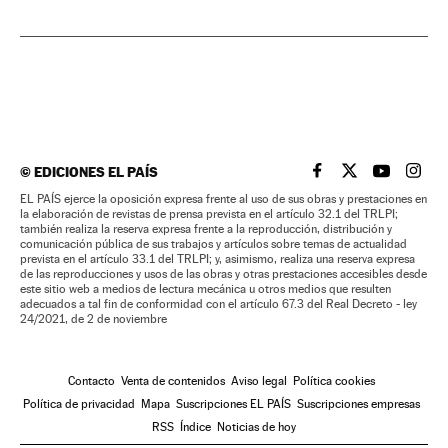
©
EDICIONES EL PAÍS
EL PAÍS BRASIL EN
EL PAÍS BRASI
EL PAÍS B
EL PA
EL PAÍS ejerce la oposición expresa frente al uso de sus obras y prestaciones en
la elaboración de revistas de prensa prevista en el artículo 32.1 del TRLPI;
también realiza la reserva expresa frente a la reproducción, distribución y
comunicación pública de sus trabajos y artículos sobre temas de actualidad
prevista en el artículo 33.1 del TRLPI; y, asimismo, realiza una reserva expresa
de las reproducciones y usos de las obras y otras prestaciones accesibles desde
este sitio web a medios de lectura mecánica u otros medios que resulten
adecuados a tal fin de conformidad con el artículo 67.3 del Real Decreto - ley
24/2021, de 2 de noviembre
Contacto
Venta de contenidos
Aviso legal
Política cookies
Política de privacidad
Mapa
Suscripciones EL PAÍS
Suscripciones empresas
RSS
Índice
Noticias de hoy