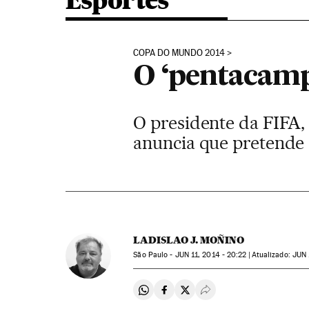
Esportes
COPA DO MUNDO 2014
O ‘pentacamp
O presidente da FIFA,
anuncia que pretende 
LADISLAO J. MOÑINO
São Paulo -
JUN
11, 2014 - 20:22
atualizado:
JUN
Compartir en Whatsapp
Compartir en Facebook
Compartir en Twitter
Desplegar Redes Soci