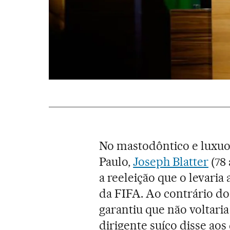
No mastodôntico e luxu
Paulo,
Joseph Blatter
(78 
a reeleição que o levari
da FIFA. Ao contrário do
garantiu que não voltari
dirigente suíço disse aos