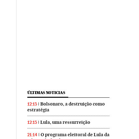
ÚLTIMAS NOTICIAS
Bolsonaro, a destruição como
12:15
estratégia
Lula, uma ressurreição
12:15
O programa eleitoral de Lula da
21:14