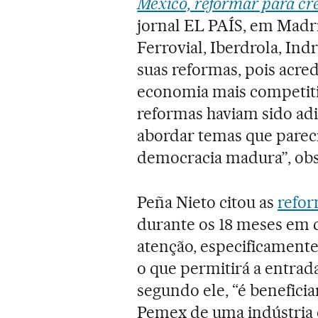
México, reformar para cr
jornal EL PAÍS, em Madri
Ferrovial, Iberdrola, Ind
suas reformas, pois acred
economia mais competitiv
reformas haviam sido adi
abordar temas que pareci
democracia madura”, obs
Peña Nieto citou as
refor
durante os 18 meses em 
atenção, especificamente
o que permitirá a entrada
segundo ele, “é beneficia
Pemex de uma indústria e