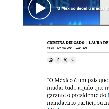
“O México decidiu mudar tu
CRISTINA DELGADO
LAURA DE
Madri -
JUN
09, 2014 - 12:14
EDT
Compartir en Whatsapp
Compartir en Facebook
Compartir en Twitter
Desplegar Redes Soci
“O México é um país que
mudar tudo aquilo que nã
garante o presidente do
mandatário participou n