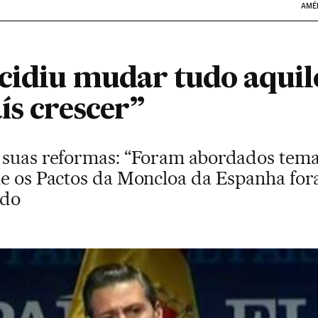
AMÉ
cidiu mudar tudo aquil
ís crescer”
s suas reformas: “Foram abordados tem
ue os Pactos da Moncloa da Espanha fo
rdo