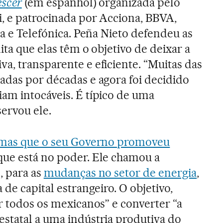
escer
(em espanhol) organizada pelo
, e patrocinada por Acciona, BBVA,
ra e Telefónica. Peña Nieto defendeu as
ita que elas têm o objetivo de deixar a
a, transparente e eficiente. “Muitas das
adas por décadas e agora foi decidido
am intocáveis. É típico de uma
ervou ele.
mas que o seu Governo promoveu
que está no poder. Ele chamou a
, para as
mudanças no setor de energia
,
 de capital estrangeiro. O objetivo,
r todos os mexicanos” e converter “a
statal a uma indústria produtiva do