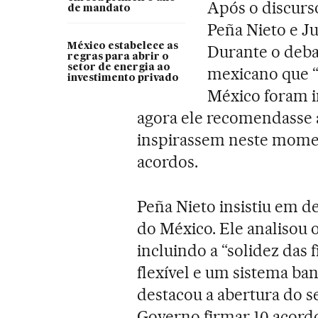
Após o discurs
de mandato
Peña Nieto e Ju
México estabelece as
Durante o deba
regras para abrir o
setor de energia ao
mexicano que 
investimento privado
México foram i
agora ele recomendasse a
inspirassem neste momen
acordos.
Peña Nieto insistiu em 
do México. Ele analisou 
incluindo a “solidez das 
flexível e um sistema ba
destacou a abertura do s
Governo firmar 10 acordo