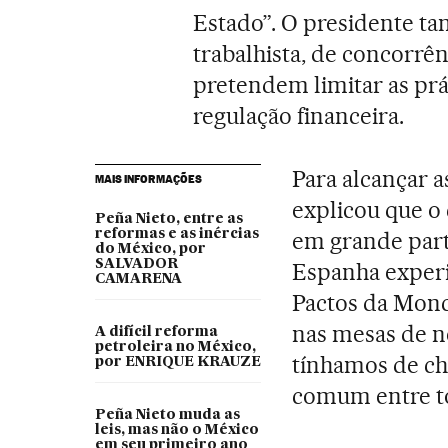
Estado”. O presidente t
trabalhista, de concorrê
pretendem limitar as pr
regulação financeira.
Para alcançar a
MAIS INFORMAÇÕES
explicou que 
Peña Nieto, entre as
reformas e as inércias
em grande part
do México, por
SALVADOR
Espanha experi
CAMARENA
Pactos da Moncl
nas mesas de n
A difícil reforma
petroleira no México,
tínhamos de ch
por ENRIQUE KRAUZE
comum entre tod
Peña Nieto muda as
leis, mas não o México
em seu primeiro ano