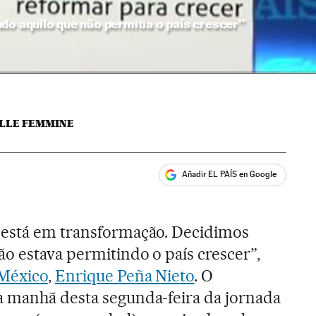
do aquilo que não permitia o país crescer”
LLE FEMMINE
Añadir EL PAÍS en Google
ales
 está em transformação. Decidimos
o estava permitindo o país crescer”,
México
,
Enrique Peña Nieto
. O
a manhã desta segunda-feira da jornada