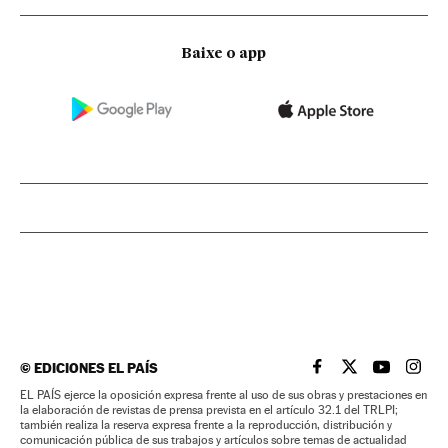
Baixe o app
©
EDICIONES EL PAÍS
EL PAÍS BRASIL EN
EL PAÍS BRASI
EL PAÍS B
EL PA
EL PAÍS ejerce la oposición expresa frente al uso de sus obras y prestaciones en
la elaboración de revistas de prensa prevista en el artículo 32.1 del TRLPI;
también realiza la reserva expresa frente a la reproducción, distribución y
comunicación pública de sus trabajos y artículos sobre temas de actualidad