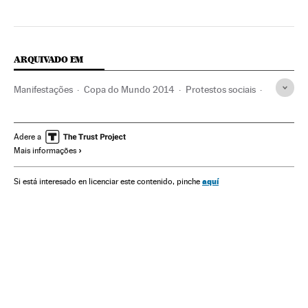
ARQUIVADO EM
Manifestações
Copa do Mundo 2014
Protestos sociais
Greves
Metrô
Copa do Mundo Futebol
Mal-estar social
Conflitos trabalhistas
Adere a
Mais informações
Transporte urbano
Futebol
Problemas sociais
Relações trabalhistas
Transporte ferroviário
aquí
Si está interesado en licenciar este contenido, pinche
Competições
Transporte
Esportes
Sociedade
Trabalho