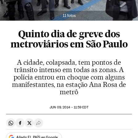
11 fotos
Quinto dia de greve dos
metroviários em São Paulo
A cidade, colapsada, tem pontos de
trânsito intenso em todas as zonas. A
polícia entrou em choque com alguns
manifestantes, na estação Ana Rosa de
metrô
JUN
09, 2014 - 11:59
EDT
Compartir en Whatsapp
Compartir en Facebook
Compartir en Twitter
Desplegar Redes Sociales
Añadir EL PAÍS en Google