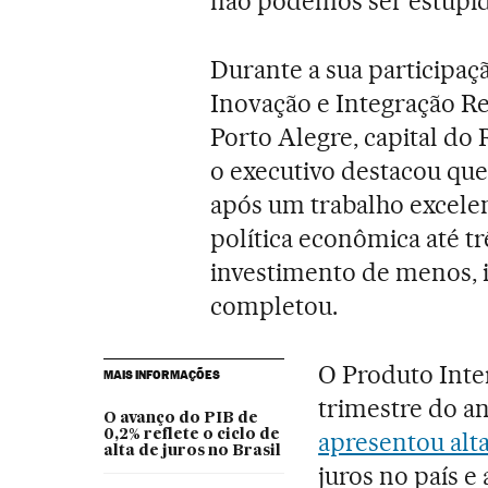
não podemos ser estupid
Durante a sua participa
Inovação e Integração R
Porto Alegre, capital do R
o executivo destacou que
após um trabalho excelen
política econômica até t
investimento de menos, i
completou.
O Produto Inter
MAIS INFORMAÇÕES
trimestre do a
O avanço do PIB de
0,2% reflete o ciclo de
apresentou alta
alta de juros no Brasil
juros no país 