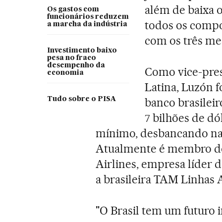
além de baixa
Os gastos com
funcionários reduzem
todos os comp
a marcha da indústria
com os três me
Investimento baixo
pesa no fraco
desempenho da
Como vice-pres
economia
Latina, Luzón f
Tudo sobre o PISA
banco brasilei
7 bilhões de dó
mínimo, desbancando na 
Atualmente é membro do
Airlines, empresa líder d
a brasileira TAM Linhas 
"O Brasil tem um futuro i