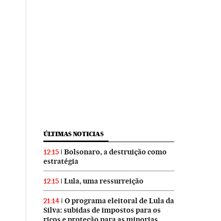
ÚLTIMAS NOTICIAS
Bolsonaro, a destruição como
12:15
estratégia
Lula, uma ressurreição
12:15
O programa eleitoral de Lula da
21:14
Silva: subidas de impostos para os
ricos e proteção para as minorias