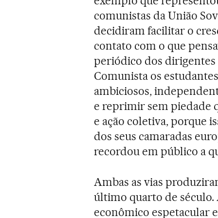
exemplo que representou
comunistas da União Sovié
decidiram facilitar o cr
contato com o que pensav
periódico dos dirigentes
Comunista os estudantes 
ambiciosos, independent
e reprimir sem piedade q
e ação coletiva, porque i
dos seus camaradas europ
recordou em público a qu
Ambas as vias produziram
último quarto de século.
econômico espetacular e