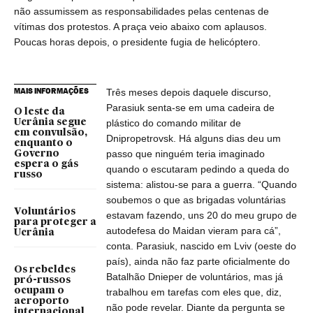
não assumissem as responsabilidades pelas centenas de
vítimas dos protestos. A praça veio abaixo com aplausos.
Poucas horas depois, o presidente fugia de helicóptero.
MAIS INFORMAÇÕES
Três meses depois daquele discurso,
Parasiuk senta-se em uma cadeira de
O leste da
Ucrânia segue
plástico do comando militar de
em convulsão,
Dnipropetrovsk. Há alguns dias deu um
enquanto o
passo que ninguém teria imaginado
Governo
espera o gás
quando o escutaram pedindo a queda do
russo
sistema: alistou-se para a guerra. “Quando
soubemos o que as brigadas voluntárias
Voluntários
estavam fazendo, uns 20 do meu grupo de
para proteger a
autodefesa do Maidan vieram para cá”,
Ucrânia
conta. Parasiuk, nascido em Lviv (oeste do
país), ainda não faz parte oficialmente do
Os rebeldes
Batalhão Dnieper de voluntários, mas já
pró-russos
ocupam o
trabalhou em tarefas com eles que, diz,
aeroporto
não pode revelar. Diante da pergunta se
internacional