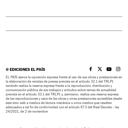
©
EDICIONES EL PAÍS
EL PAÍS BRASIL EN
EL PAÍS BRASI
EL PAÍS B
EL PA
EL PAÍS ejerce la oposición expresa frente al uso de sus obras y prestaciones en
la elaboración de revistas de prensa prevista en el artículo 32.1 del TRLPI;
también realiza la reserva expresa frente a la reproducción, distribución y
comunicación pública de sus trabajos y artículos sobre temas de actualidad
prevista en el artículo 33.1 del TRLPI; y, asimismo, realiza una reserva expresa
de las reproducciones y usos de las obras y otras prestaciones accesibles desde
este sitio web a medios de lectura mecánica u otros medios que resulten
adecuados a tal fin de conformidad con el artículo 67.3 del Real Decreto - ley
24/2021, de 2 de noviembre