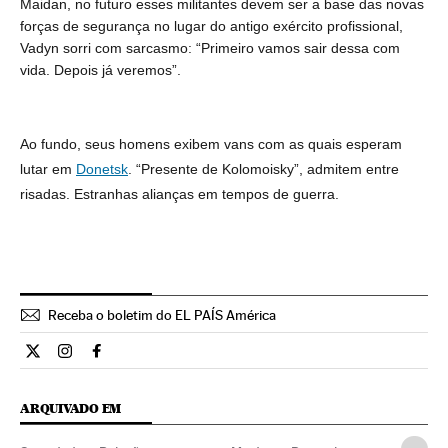
Maidan, no futuro esses militantes devem ser a base das novas
forças de segurança no lugar do antigo exército profissional,
Vadyn sorri com sarcasmo: “Primeiro vamos sair dessa com
vida. Depois já veremos”.
Ao fundo, seus homens exibem vans com as quais esperam
lutar em
Donetsk
. “Presente de Kolomoisky”, admitem entre
risadas. Estranhas alianças em tempos de guerra.
Receba o boletim do EL PAÍS América
Internacional El País Brasil en Twitter
Internacional El País Brasil en Instagram
Internacional El País Brasil en Facebook
ARQUIVADO EM