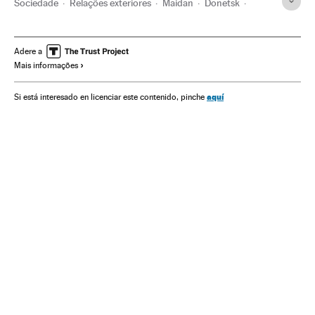
Sociedade
Relações exteriores
Maidan
Donetsk
Alargamento UE
Ucrânia
Europa Leste
Movimentos sociais
UE
Europa
Adere a
Mais informações
Organizações internacionais
Donbás
aquí
Si está interesado en licenciar este contenido, pinche