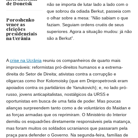
de Donetsk
não se importa de lutar lado a lado com o
que sobrou da odiada Berkut, passeia com
o olhar sobre a mesa: “Não sabiam o que
Poroshenko
faziam. Seguiam ordens cruéis de seus
vence as
eleições
superiores. Agora a situação mudou: já não
presidenciais
são a Berkut”.
na Ucrânia
A
crise na Ucrânia
reuniu os companheiros de quarto mais
improváveis: reformistas pró-direitos humanos e a extrema-
direita do Setor de Direita; ativistas contra a corrupção e
oligarcas como Ihor Kolomoisky (que em Dnipropetrovsk eram
apoiados contra os partidários de Yanukovich); e, no lado pró-
russo, jovens anticapitalistas, nostálgicos da URSS e
oportunistas em busca de uma fatia de poder. Mas poucas
alianças surpreendem tanto como a de voluntários do Maidan e
as forças armadas que os reprimiram. O Ministério do Interior
demitiu os esquadrões diretamente responsáveis pela matança,
mas foram muitos os soldados ucranianos que passaram pela
praça para defender o Governo. Na segunda-feira, famílias de