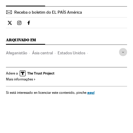
Receba o boletim do EL PAÍS América
Internacional El País Brasil en Twitter
Internacional El País Brasil en Instagram
Internacional El País Brasil en Facebook
ARQUIVADO EM
Afeganistão
Ásia central
Estados Unidos
América do Norte
Ásia
América
Oriente médio
Adere a
Mais informações
aquí
Si está interesado en licenciar este contenido, pinche