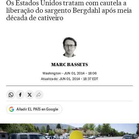
Os Estados Unidos tratam com cautela a
liberação do sargento Bergdahl após meia
década de cativeiro
MARC BASSETS
Washington -
JUN
01, 2014 - 18:06
atualizado:
JUN
01, 2014 - 18:37
EDT
Compartir en Whatsapp
Compartir en Facebook
Compartir en Twitter
Desplegar Redes Sociales
Añadir EL PAÍS en Google