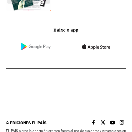
Baixe o app
©
EDICIONES EL PAÍS
EL PAÍS BRASIL EN
EL PAÍS BRASI
EL PAÍS B
EL PA
EL PAÍS ejerce la oposición expresa frente al uso de sus obras y prestaciones en