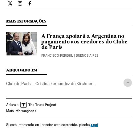
Economia El País Brasil en Twitter
Economia El País Brasil en Instagram
Economia El País Brasil en Facebook
MAIS INFORMAÇÕES
A França apoiará a Argentina no
pagamento aos credores do Clube
de Paris
FRANCISCO PEREGIL
| BUENOS AIRES
ARQUIVADO EM
Club de París
Cristina Fernández de Kirchner
Dívida externa
Argentina
FMI
Finanças internacionais
Organismos econômicos
América do Sul
Adere a
Mais informações
América Latina
América
Economia
Organizações internacionais
Relações exteriores
Finanças
aquí
Si está interesado en licenciar este contenido, pinche