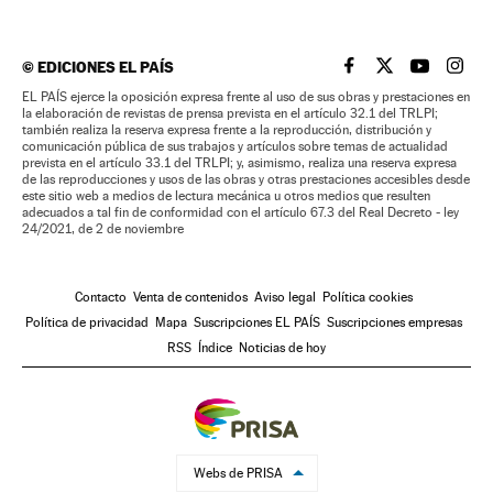
©
EDICIONES EL PAÍS
EL PAÍS BRASIL EN
EL PAÍS BRASI
EL PAÍS B
EL PA
EL PAÍS ejerce la oposición expresa frente al uso de sus obras y prestaciones en
la elaboración de revistas de prensa prevista en el artículo 32.1 del TRLPI;
también realiza la reserva expresa frente a la reproducción, distribución y
comunicación pública de sus trabajos y artículos sobre temas de actualidad
prevista en el artículo 33.1 del TRLPI; y, asimismo, realiza una reserva expresa
de las reproducciones y usos de las obras y otras prestaciones accesibles desde
este sitio web a medios de lectura mecánica u otros medios que resulten
adecuados a tal fin de conformidad con el artículo 67.3 del Real Decreto - ley
24/2021, de 2 de noviembre
Contacto
Venta de contenidos
Aviso legal
Política cookies
Política de privacidad
Mapa
Suscripciones EL PAÍS
Suscripciones empresas
RSS
Índice
Noticias de hoy
Webs de PRISA