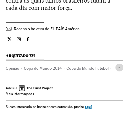
contra as quais tantos brasileiros lutam a
cada dia com maior força.
Receba o boletim do EL PAÍS América
Opiniao El País Brasil en Twitter
Opiniao El País Brasil en Instagram
Opiniao El País Brasil en Facebook
ARQUIVADO EM
Opinião
Copa do Mundo 2014
Copa do Mundo Futebol
Protestos sociais
Futebol
Mal-estar social
Brasil
Competições
Problemas sociais
América do Sul
Adere a
Mais informações
América Latina
Esportes
América
Sociedade
aquí
Si está interesado en licenciar este contenido, pinche