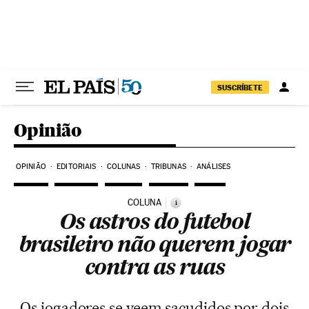
Pular para o conteúdo
SUSCRÍBETE
Opinião
OPINIÃO
EDITORIAIS
COLUNAS
TRIBUNAS
ANÁLISES
COLUNA
i
Os astros do futebol
brasileiro não querem jogar
contra as ruas
Os jogadores se veem sacudidos por dois