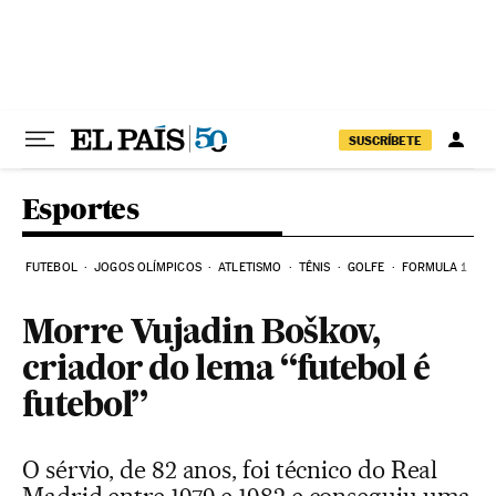
Pular para o conteúdo
SUSCRÍBETE
Esportes
FUTEBOL
JOGOS OLÍMPICOS
ATLETISMO
TÊNIS
GOLFE
FORMULA 1
Morre Vujadin Boškov,
criador do lema “futebol é
futebol”
O sérvio, de 82 anos, foi técnico do Real