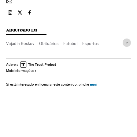
Esportes El País Brasil en Instagram
Esportes El País Brasil en Twitter
Esportes El País Brasil en Facebook
ARQUIVADO EM
Vujadin Boskov
Obituários
Futebol
Esportes
Acontecimentos
Sociedade
Adere a
Mais informações
aquí
Si está interesado en licenciar este contenido, pinche