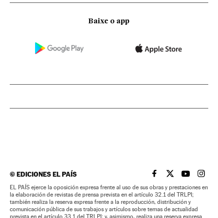
Baixe o app
©
EDICIONES EL PAÍS
EL PAÍS BRASIL EN
EL PAÍS BRASI
EL PAÍS B
EL PA
EL PAÍS ejerce la oposición expresa frente al uso de sus obras y prestaciones en
la elaboración de revistas de prensa prevista en el artículo 32.1 del TRLPI;
también realiza la reserva expresa frente a la reproducción, distribución y
comunicación pública de sus trabajos y artículos sobre temas de actualidad
prevista en el artículo 33.1 del TRLPI; y, asimismo, realiza una reserva expresa