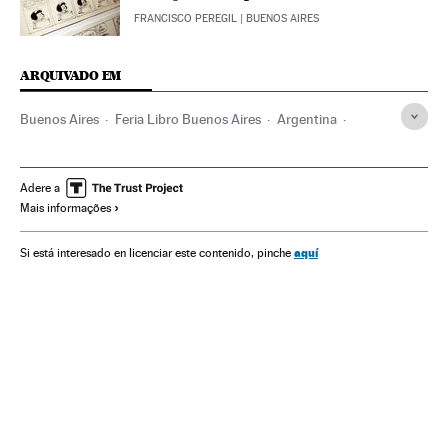
FRANCISCO PEREGIL
| BUENOS AIRES
ARQUIVADO EM
Buenos Aires
Feria Libro Buenos Aires
Argentina
Feiras livro
América do Sul
América Latina
Livros
América
Cultura
Adere a
Mais informações
aquí
Si está interesado en licenciar este contenido, pinche