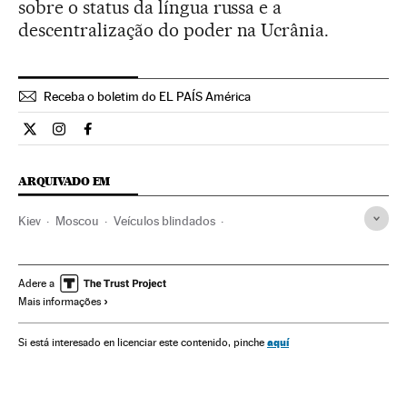
sobre o status da língua russa e a
descentralização do poder na Ucrânia.
Receba o boletim do EL PAÍS América
Internacional El País Brasil en Twitter
Internacional El País Brasil en Instagram
Internacional El País Brasil en Facebook
ARQUIVADO EM
Kiev
Moscou
Veículos blindados
Segurança antiterrorista
Crimeia
Ucrânia
Rússia
Europa Leste
Luta antiterrorista
Europa
Terrorismo
Adere a
Mais informações
aquí
Si está interesado en licenciar este contenido, pinche