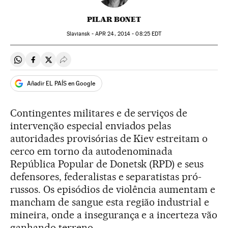
PILAR BONET
Slaviansk -
APR
24, 2014 - 08:25
EDT
Compartir en Whatsapp
Compartir en Facebook
Compartir en Twitter
Desplegar Redes Sociales
Añadir EL PAÍS en Google
Contingentes militares e de serviços de
intervenção especial enviados pelas
autoridades provisórias de Kiev estreitam o
cerco em torno da autodenominada
República Popular de Donetsk (RPD) e seus
defensores, federalistas e separatistas pró-
russos. Os episódios de violência aumentam e
mancham de sangue esta região industrial e
mineira, onde a insegurança e a incerteza vão
ganhando terreno.