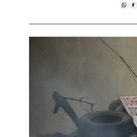
Compa
C