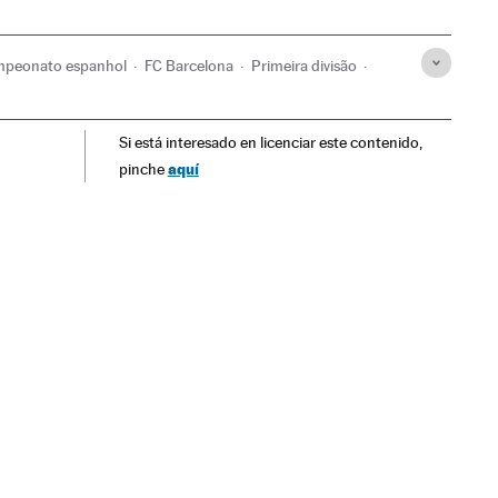
peonato espanhol
FC Barcelona
Primeira divisão
ol
Times esportes
Competições
Esportes
Si está interesado en licenciar este contenido,
aquí
pinche