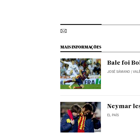
MAIS INFORMAÇÕES
Bale foi Bo
JOSÉ SÁMANO
| VAL
Neymar les
EL PAÍS