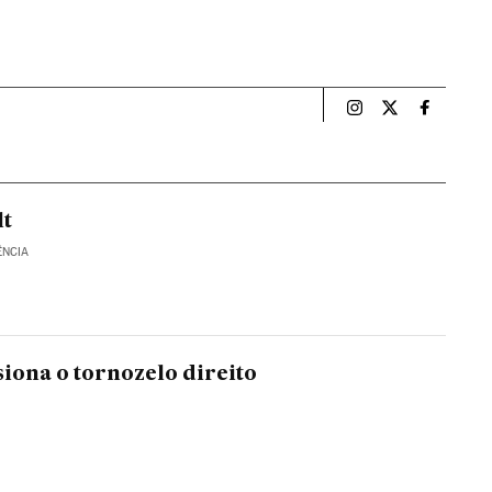
Esportes El País B
Esportes El Pa
Esportes
lt
ÊNCIA
iona o tornozelo direito