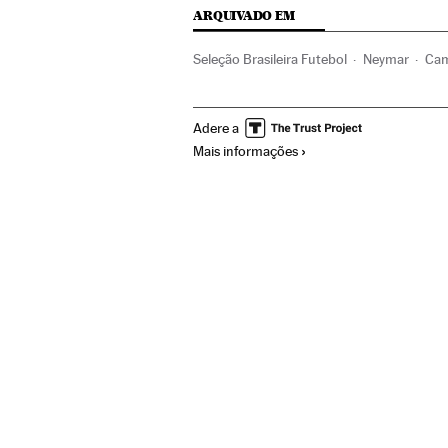
ARQUIVADO EM
Seleção Brasileira Futebol
Neymar
Cam
Liga futebol
Seleções esportivas
Futeb
Adere a
Seleção Brasileira
Mais informações