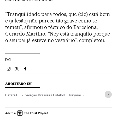
“Tranquilidade para todos, que (ele) está bem
e (a lesão) não parece tão grave como se
temeu”, afirmou o técnico do Barcelona,
Gerardo Martino. “Ney está tranquilo porque
o seu pai já esteve no vestiário”, completou.
Esportes El País Brasil en Instagram
Esportes El País Brasil en Twitter
Esportes El País Brasil en Facebook
ARQUIVADO EM
Getafe CF
Seleção Brasileira Futebol
Neymar
FC Barcelona
Seleções esportivas
Futebol
Competições
Esportes
Seleção Brasileira
Adere a