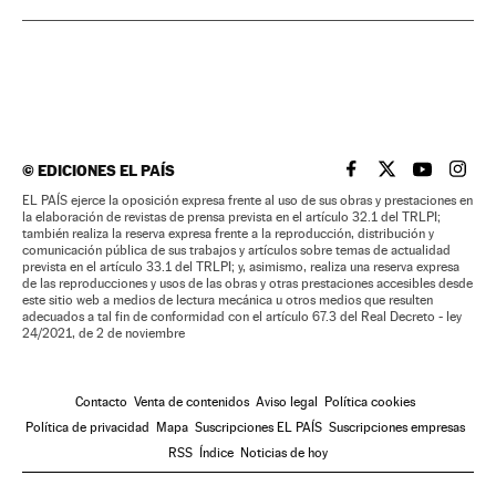
©
EDICIONES EL PAÍS
EL PAÍS BRASIL EN
EL PAÍS BRASI
EL PAÍS B
EL PA
EL PAÍS ejerce la oposición expresa frente al uso de sus obras y prestaciones en
la elaboración de revistas de prensa prevista en el artículo 32.1 del TRLPI;
también realiza la reserva expresa frente a la reproducción, distribución y
comunicación pública de sus trabajos y artículos sobre temas de actualidad
prevista en el artículo 33.1 del TRLPI; y, asimismo, realiza una reserva expresa
de las reproducciones y usos de las obras y otras prestaciones accesibles desde
este sitio web a medios de lectura mecánica u otros medios que resulten
adecuados a tal fin de conformidad con el artículo 67.3 del Real Decreto - ley
24/2021, de 2 de noviembre
Contacto
Venta de contenidos
Aviso legal
Política cookies
Política de privacidad
Mapa
Suscripciones EL PAÍS
Suscripciones empresas
RSS
Índice
Noticias de hoy